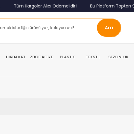
Tüm Kargolar Alıcı Ödemelidir!
Bu Platform Toptan Sa
Ara
HIRDAVAT
ZÜCCACİYE
PLASTİK
TEKSTİL
SEZONLUK