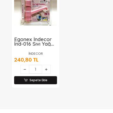
Egonex İndecor
İnd-016 Sıvı Yağ
Pompası
Pompax*24
İNDECOR
240,80 TL
Sepete Ekle