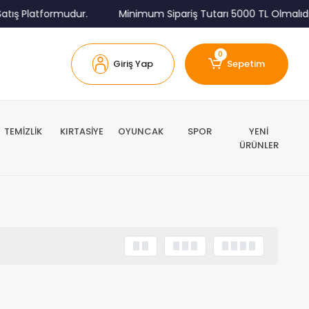
tış Platformudur.
Minimum Sipariş Tutarı 5000 TL Olmalıdır
0
Giriş Yap
Sepetim
TEMİZLİK
KIRTASİYE
OYUNCAK
SPOR
YENİ
ÜRÜNLER