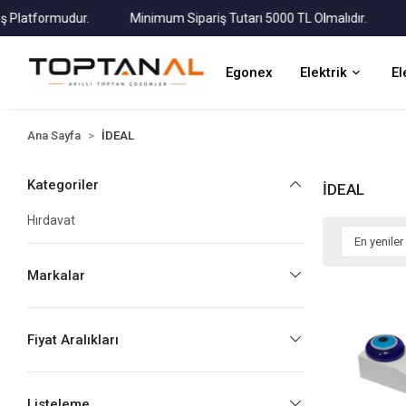
atformudur.
Minimum Sipariş Tutarı 5000 TL Olmalıdır.
Tüm 
Egonex
Elektrik
El
Ana Sayfa
İDEAL
Kategoriler
İDEAL
Hırdavat
Markalar
Fiyat Aralıkları
Listeleme