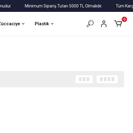
r.
Minimum Sipariş Tutarı 5000 TL Olmalıdır.
Tüm Kargolar 
0
Züccaciye
Plastik