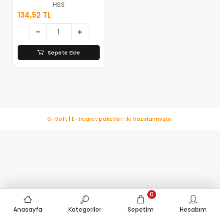
58686 ( 6pcs )
HSS
Mini Yuvarlak
134,52 TL
Testere Bıçakları
22---44mm*300
Sepete Ekle
G-Soft | E-ticaret paketleri ile hazırlanmıştır.
0
Anasayfa
Kategoriler
Sepetim
Hesabım