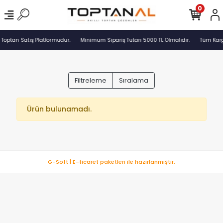
0
 Toptan Satış Platformudur.
Minimum Sipariş Tutarı 5000 TL Olmalıdır.
Tüm Karg
Filtreleme
Sıralama
Ürün bulunamadı.
G-Soft | E-ticaret paketleri ile hazırlanmıştır.