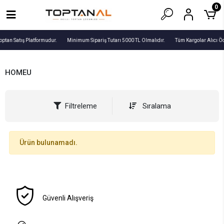
0
optan Satış Platformudur.
Minimum Sipariş Tutarı 5000 TL Olmalıdır.
Tüm Kargolar Alıcı Ö
HOMEU
Filtreleme
Sıralama
Ürün bulunamadı.
Güvenli Alışveriş