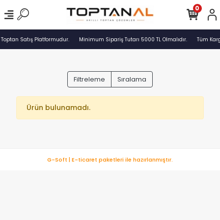
0
 Toptan Satış Platformudur.
Minimum Sipariş Tutarı 5000 TL Olmalıdır.
Tüm Kargo
Filtreleme
Sıralama
Ürün bulunamadı.
G-Soft | E-ticaret paketleri ile hazırlanmıştır.