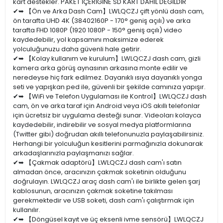
kart destekler. PAKET İÇERİĞİNE SD KART DAHİL DEĞİLDİR
✔➥ 【Ön ve Arka Dash Cam】LWLQCZJ çift yönlü dash cam,
ön tarafta UHD 4K (38402160P - 170° geniş açılı) ve arka
tarafta FHD 1080P (1920 1080P - 150° geniş açılı) video
kaydedebilir, yol kapsamını maksimize ederek
yolculuğunuzu daha güvenli hale getirir.
✔➥ 【Kolay kullanım ve kurulum】LWLQCZJ dash cam, gizli
kamera arka görüş aynasının arkasına monte edilir ve
neredeyse hiç fark edilmez. Dayanıklı ısıya dayanıklı yonga
seti ve yapışkan ped ile, güvenli bir şekilde camınıza yapışır.
✔➥ 【WiFi ve Telefon Uygulaması ile Kontrol】LWLQCZJ dash
cam, ön ve arka taraf için Android veya iOS akıllı telefonlar
için ücretsiz bir uygulama desteği sunar. Videoları kolayca
kaydedebilir, indirebilir ve sosyal medya platformlarına
(Twitter gibi) doğrudan akıllı telefonunuzla paylaşabilirsiniz.
Herhangi bir yolculuğun kesitlerini parmağınızla dokunarak
arkadaşlarınızla paylaşmanızı sağlar.
✔➥ 【Çakmak adaptörü】LWLQCZJ dash cam'ı satın
almadan önce, aracınızın çakmak soketinin olduğunu
doğrulayın. LWLQCZJ araç dash cam'ı ile birlikte gelen şarj
kablosunun, aracınızın çakmak soketine takılması
gerekmektedir ve USB soketi, dash cam'ı çalıştırmak için
kullanılır.
✔➥ 【Döngüsel kayıt ve üç eksenli ivme sensörü】LWLQCZJ