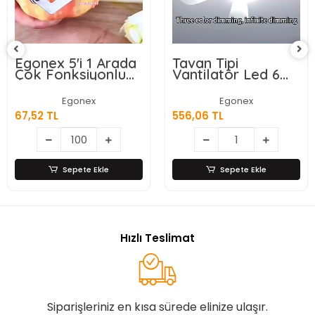
Egonex 5'i 1 Arada
Tavan Tipi
Çok Fonksiyonlu
Vantilatör Led 6
Meyve Sebze
Kanatlı
Soyacağı, Jülyen
Egonex
Egonex
Dilimleyici ve Şişe
67,52 TL
556,06 TL
Açacağı – Ahşap
Saplı Paslanmaz
Çelik
Sepete Ekle
Sepete Ekle
Hızlı Teslimat
Siparişleriniz en kısa sürede elinize ulaşır.