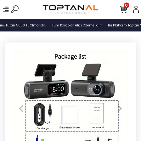
0
 Tutarı 5000 TL Olmalıdır.
Tüm Kargolar Alıcı Ödemelidir!
Bu Platform Toptan S