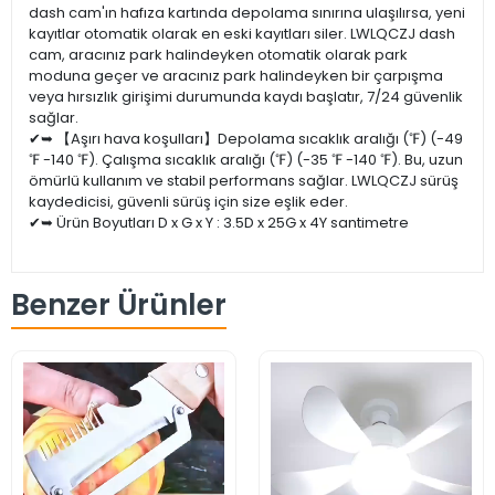
dash cam'ın hafıza kartında depolama sınırına ulaşılırsa, yeni
kayıtlar otomatik olarak en eski kayıtları siler. LWLQCZJ dash
cam, aracınız park halindeyken otomatik olarak park
moduna geçer ve aracınız park halindeyken bir çarpışma
veya hırsızlık girişimi durumunda kaydı başlatır, 7/24 güvenlik
sağlar.
✔➥ 【Aşırı hava koşulları】Depolama sıcaklık aralığı (℉) (-49
℉ -140 ℉). Çalışma sıcaklık aralığı (℉) (-35 ℉ -140 ℉). Bu, uzun
ömürlü kullanım ve stabil performans sağlar. LWLQCZJ sürüş
kaydedicisi, güvenli sürüş için size eşlik eder.
✔➥ Ürün Boyutları D x G x Y : 3.5D x 25G x 4Y santimetre
Benzer Ürünler