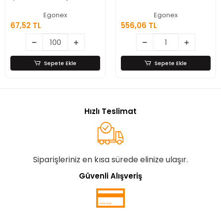
Kanatlı
- Gizli Damacanalı
- Dokunmatik
Egonex
Egonex
Ekran
556,06 TL
9.028,87 TL
Sepete Ekle
Sepete Ekle
Hızlı Teslimat
Siparişleriniz en kısa sürede elinize ulaşır.
Güvenli Alışveriş