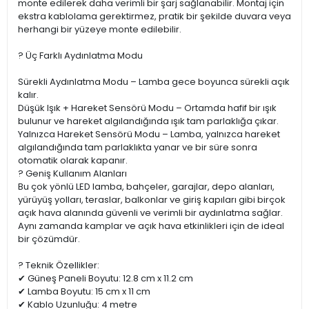
monte edilerek daha verimli bir şarj sağlanabilir. Montaj için
ekstra kablolama gerektirmez, pratik bir şekilde duvara veya
herhangi bir yüzeye monte edilebilir.
? Üç Farklı Aydınlatma Modu
Sürekli Aydınlatma Modu – Lamba gece boyunca sürekli açık
kalır.
Düşük Işık + Hareket Sensörü Modu – Ortamda hafif bir ışık
bulunur ve hareket algılandığında ışık tam parlaklığa çıkar.
Yalnızca Hareket Sensörü Modu – Lamba, yalnızca hareket
algılandığında tam parlaklıkta yanar ve bir süre sonra
otomatik olarak kapanır.
? Geniş Kullanım Alanları
Bu çok yönlü LED lamba, bahçeler, garajlar, depo alanları,
yürüyüş yolları, teraslar, balkonlar ve giriş kapıları gibi birçok
açık hava alanında güvenli ve verimli bir aydınlatma sağlar.
Aynı zamanda kamplar ve açık hava etkinlikleri için de ideal
bir çözümdür.
? Teknik Özellikler:
✔ Güneş Paneli Boyutu: 12.8 cm x 11.2 cm
✔ Lamba Boyutu: 15 cm x 11 cm
✔ Kablo Uzunluğu: 4 metre