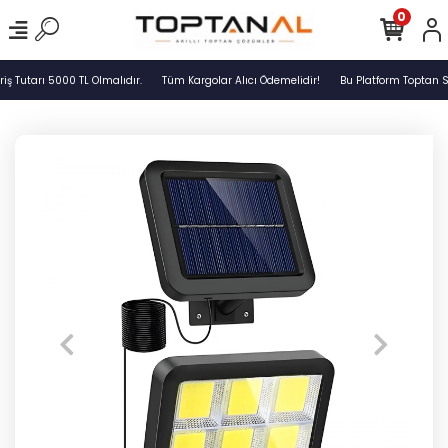
0
 Tutarı 5000 TL Olmalıdır.
Tüm Kargolar Alıcı Ödemelidir!
Bu Platform Toptan Sa