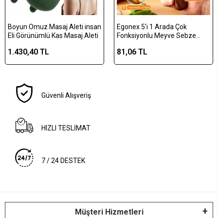
Boyun Omuz Masaj Aleti insan
Egonex 5'i 1 Arada Çok
Eli Görünümlü Kas Masaj Aleti
Fonksiyonlu Meyve Sebze
Soyacağı, Jülyen Dilimleyici ve
1.430,40 TL
81,06 TL
Şişe Açacağı – Ahşap Saplı
Paslanmaz Çelik
Güvenli Alışveriş
HIZLI TESLİMAT
7 / 24 DESTEK
Müşteri Hizmetleri