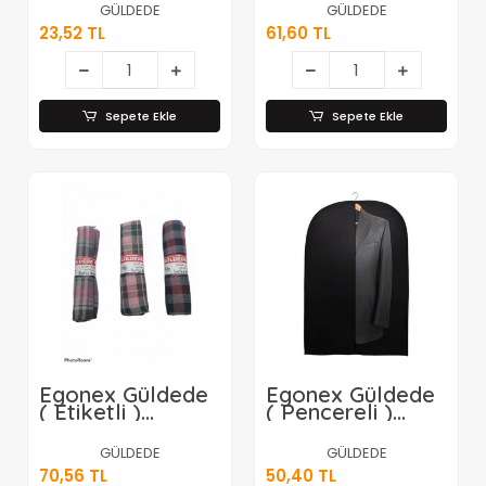
) Raf & Dolap &
140x140cm*25x1
GÜLDEDE
GÜLDEDE
Çekmece İçi
23,52 TL
61,60 TL
Kaydırmaz*12x12
Sepete Ekle
Sepete Ekle
Egonex Güldede
Egonex Güldede
( Etiketli )
( Pencereli )
Natural Renkli
Takım Elbise Askı
Sofra Bezi &
Kılıfı ( 63x100cm
GÜLDEDE
GÜLDEDE
Piknik Örtüsü
)*10x25
70,56 TL
50,40 TL
140x140cm*25x1