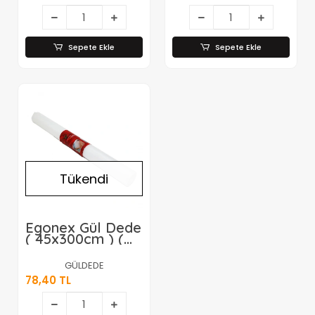
Sepete Ekle
Sepete Ekle
Tükendi
Egonex Gül Dede
( 45x300cm ) (
Eva & Anti Slip )
Raf & Dolap &
GÜLDEDE
Çekmece İçi
78,40 TL
Kaydırmaz*60