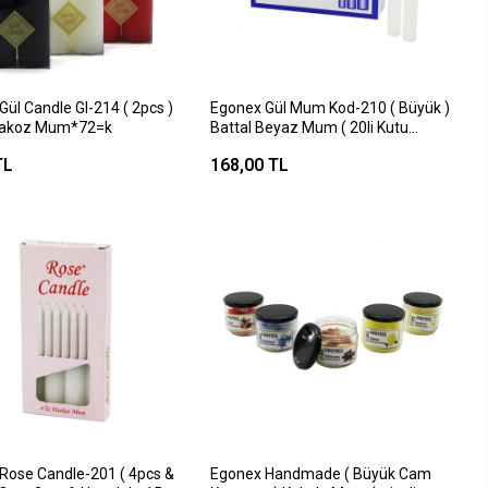
ül Candle Gl-214 ( 2pcs )
Egonex Gül Mum Kod-210 ( Büyük )
 Takoz Mum*72=k
Battal Beyaz Mum ( 20li Kutu
)*1x32
TL
168,00 TL
Rose Candle-201 ( 4pcs &
Egonex Handmade ( Büyük Cam