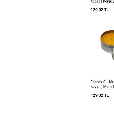
4pcs ) ( Koni
( Beyaz & Renk
129,02 TL
Egonex Gül Mu
Kovan ) Mum 
129,02 TL