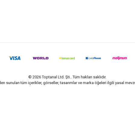
© 2026 Toptanal Ltd. Şti.. Tüm hakları saklıdır.
n sunulan tüm içerikler, görseller, tasarımlar ve marka öğeleri ilgili yasal me
G-Soft | E-ticaret paketleri ile hazırlanmıştır.