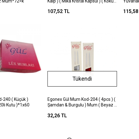
koz Mum*72=k
Kalp ) ( Mika Kristal Kapsül ) ( Kokulu
Yuvarlak
) Mum*34=k
Mum Mi
107,52 TL
115,58
Tükendi
-240 ( Küçük )
Egonex Gül Mum Kod-204 ( 4pcs ) (
0li Kutu )*1x60
Şamdan & Burgulu ) Mum ( Beyaz &
Renkli ) ( 17cm )*110
32,26 TL