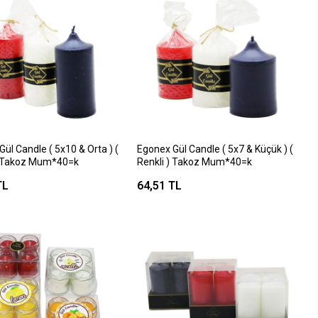
ül Candle ( 5x10 & Orta ) (
Egonex Gül Candle ( 5x7 & Küçük ) (
) Takoz Mum*40=k
Renkli ) Takoz Mum*40=k
TL
64,51 TL