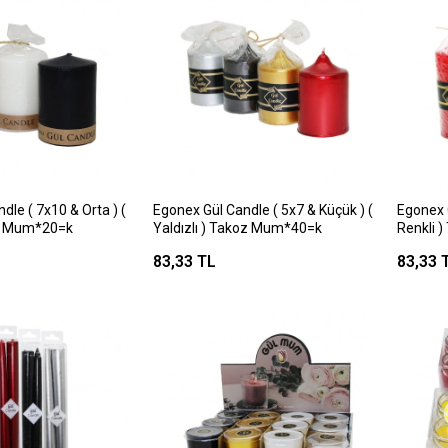
dle ( 7x10 & Orta ) (
Egonex Gül Candle ( 5x7 & Küçük ) (
Egonex G
dir Mum*20=k
Yaldızlı ) Takoz Mum*40=k
Renkli 
83,33 TL
83,33 