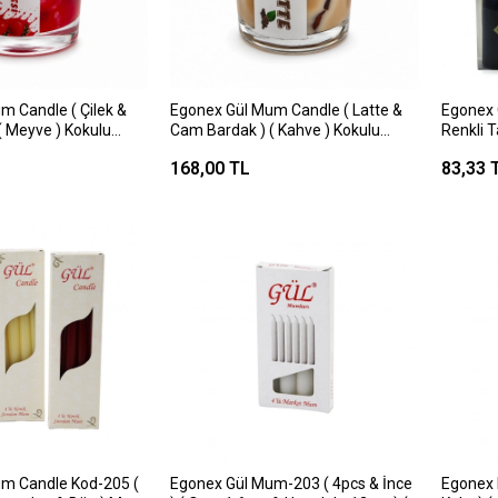
m Candle ( Çilek &
Egonex Gül Mum Candle ( Latte &
Egonex G
( Meyve ) Kokulu
Cam Bardak ) ( Kahve ) Kokulu
Renkli
Mum*12x4
168,00 TL
83,33 
m Candle Kod-205 (
Egonex Gül Mum-203 ( 4pcs & İnce
Egonex 