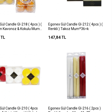
ül Candle Gl-218 ( 4pcs ) (
Egonex Gül Candle Gl-212 ( 4pcs ) (
m Kavonoz & Kokulu Mum
Renkli ) Takoz Mum*36=k
 TL
147,84 TL
Gül Candle Gl-210 ( 4pcs
Egonex Gül Candle Gl-216 ( 2pcs )