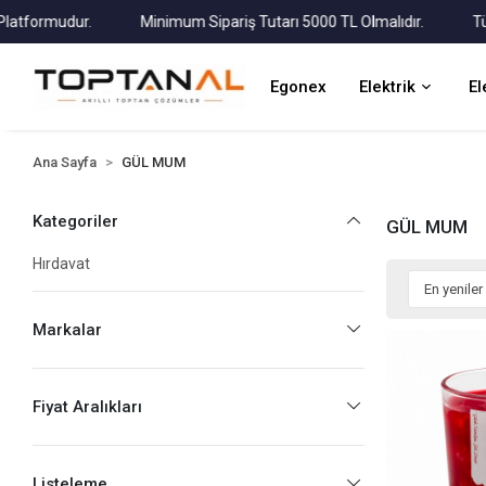
rmudur.
Minimum Sipariş Tutarı 5000 TL Olmalıdır.
Tüm Karg
Egonex
Elektrik
El
Ana Sayfa
GÜL MUM
Kategoriler
GÜL MUM
Hırdavat
Markalar
Fiyat Aralıkları
Listeleme