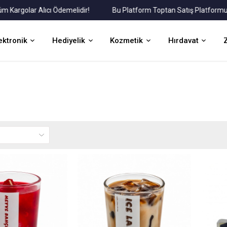
olar Alıcı Ödemelidir!
Bu Platform Toptan Satış Platformudur.
ektronik
Hediyelik
Kozmetik
Hırdavat