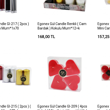
dle Gl-217 ( 2pcs )
Egonex Gül Candle Renkli ( Cam
Egonex G
an Mum*1x70
Bardak ) Kokulu Mum*12=k
Mini Ca
)*40=k
168,00 TL
157,25
dle Gl-215 ( 2pcs ) (
Egonex Gül Candle Gl-209 ( 4pcs
Egonex 