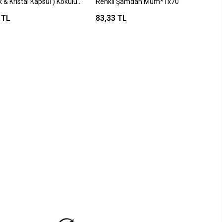
 & Kristal Kapsül ) Kokulu
Renkli Şamdan Mum*1x70
x*24=k
 TL
83,33 TL