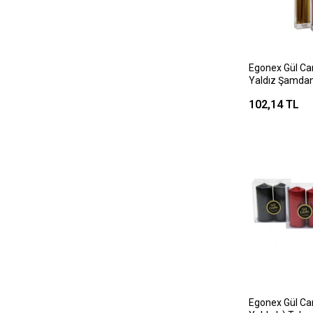
Egonex Gül Can
Yaldız Şamd
102,14 TL
Egonex Gül Can