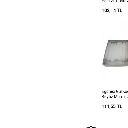
Yaldızlı ) Ta
102,14 TL
Egonex Gül Kod
Beyaz Mum ( 2
111,55 TL