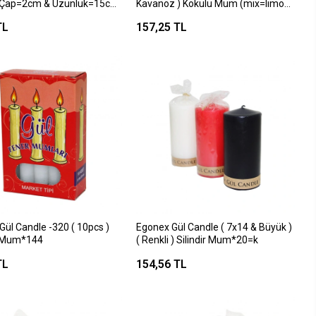
 ( Çap=2cm & Uzunluk=15cm
Kavanoz ) Kokulu Mum (mix=limon
az Klasik ) Market Mum*130
& Çikolata & Çilek & Okyanus &
TL
157,25 TL
Vanilya)*30=k
Gül Candle -320 ( 10pcs )
Egonex Gül Candle ( 7x14 & Büyük )
 Mum*144
( Renkli ) Silindir Mum*20=k
TL
154,56 TL