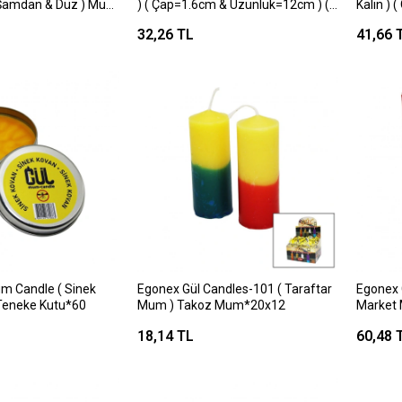
k Şamdan & Düz ) Mum
) ( Çap=1.6cm & Uzunluk=12cm ) (
Kalın )
li ) ( 2x25cm )*55
Beyaz Klasik ) Market Mum*110
) ( Bey
32,26 TL
41,66 
m Candle ( Sinek
Egonex Gül Candles-101 ( Taraftar
Egonex 
Teneke Kutu*60
Mum ) Takoz Mum*20x12
Market
18,14 TL
60,48 