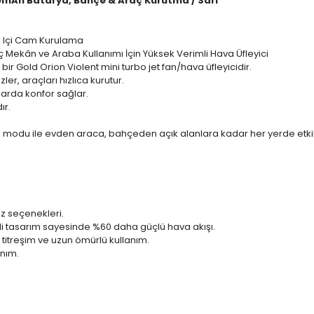
00mAh Batarya, Bahçe & Araç Kurutma / Sarı
a Içi Cam Kurulama
 İç Mekân ve Araba Kullanımı İçin Yüksek Verimli Hava Üfleyici
 bir Gold Orion Violent mini turbo jet fan/hava üfleyicidir.
er, araçları hızlıca kurutur.
larda konfor sağlar.
ır.
o modu ile evden araca, bahçeden açık alanlara kadar her yerde etkili 
ız seçenekleri.
sli tasarım sayesinde %60 daha güçlü hava akışı.
 titreşim ve uzun ömürlü kullanım.
anım.