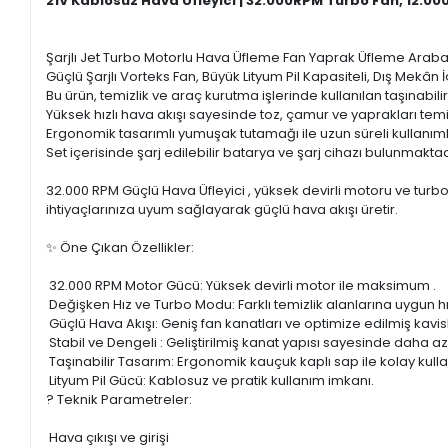
21V Kablosuz Hava Üfleyici | 32.000RPM Turbo Fan, 12.0
Şarjlı Jet Turbo Motorlu Hava Üfleme Fan Yaprak Üfleme Arab
Güçlü Şarjlı Vorteks Fan, Büyük Lityum Pil Kapasiteli, Dış Mekân
Bu ürün, temizlik ve araç kurutma işlerinde kullanılan taşınabilir
Yüksek hızlı hava akışı sayesinde toz, çamur ve yaprakları temizl
Ergonomik tasarımlı yumuşak tutamağı ile uzun süreli kullanım
Set içerisinde şarj edilebilir batarya ve şarj cihazı bulunmaktad
32.000 RPM Güçlü Hava Üfleyici , yüksek devirli motoru ve turb
ihtiyaçlarınıza uyum sağlayarak güçlü hava akışı üretir.
✨ Öne Çıkan Özellikler:
32.000 RPM Motor Gücü: Yüksek devirli motor ile maksimum .
Değişken Hız ve Turbo Modu: Farklı temizlik alanlarına uygun h
Güçlü Hava Akışı: Geniş fan kanatları ve optimize edilmiş kavi
Stabil ve Dengeli : Geliştirilmiş kanat yapısı sayesinde daha az
Taşınabilir Tasarım: Ergonomik kauçuk kaplı sap ile kolay kull
Lityum Pil Gücü: Kablosuz ve pratik kullanım imkanı.
? Teknik Parametreler:
Hava çıkışı ve girişi