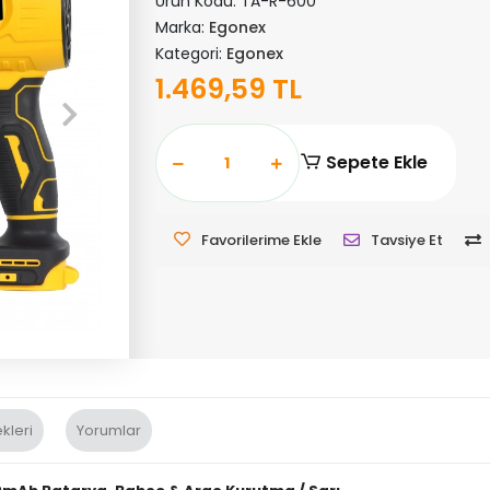
Ürün Kodu:
TA-R-600
Marka:
Egonex
Kategori:
Egonex
1.469,59 TL
Sepete Ekle
Favorilerime Ekle
Tavsiye Et
kleri
Yorumlar