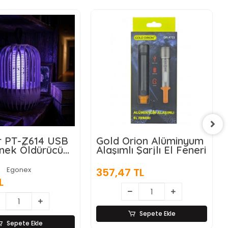
rion Alüminyum
Matematik İşlem
 Şarjlı El Feneri
Rulosu (Tek İşlem
Seçenekli)
Egonex
 TL
39,72 TL
Sepete Ekle
Sepete Ekle