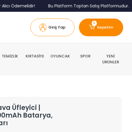
 Ödemelidir!
Bu Platform Toptan Satış Platformudur.
0
Giriş Yap
Sepetim
TEMİZLİK
KIRTASİYE
OYUNCAK
SPOR
YENİ
ÜRÜNLER
va Üfleyici |
000mAh Batarya,
arı