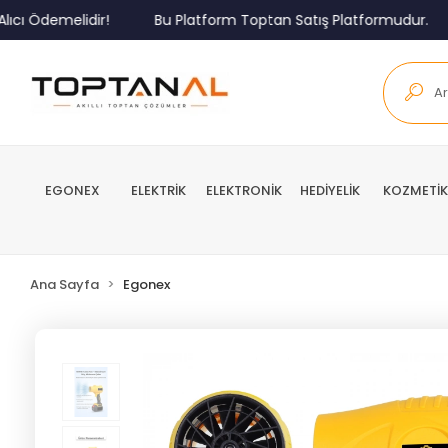
Ödemelidir!
Bu Platform Toptan Satış Platformudur.
M
EGONEX
ELEKTRİK
ELEKTRONİK
HEDİYELİK
KOZMETİK
Ana Sayfa
Egonex