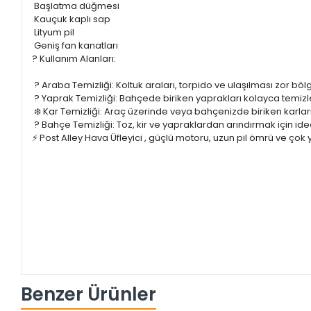
Başlatma düğmesi
Kauçuk kaplı sap
Lityum pil
Geniş fan kanatları
? Kullanım Alanları:
? Araba Temizliği: Koltuk araları, torpido ve ulaşılması zor bölg
? Yaprak Temizliği: Bahçede biriken yaprakları kolayca temizl
❄️ Kar Temizliği: Araç üzerinde veya bahçenizde biriken karları 
? Bahçe Temizliği: Toz, kir ve yapraklardan arındırmak için ide
⚡ Post Alley Hava Üfleyici , güçlü motoru, uzun pil ömrü ve ço
Benzer Ürünler