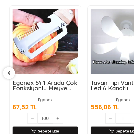
k
Tavan Tipi Vantilatör
Wasspender W
Led 6 Kanatlı
Akıllı Su Sebili -
Damacanalı -
Dokunmatik E
Egonex
Egonex
556,06 TL
9.028,87 TL
Sepete Ekle
Sepete Ek