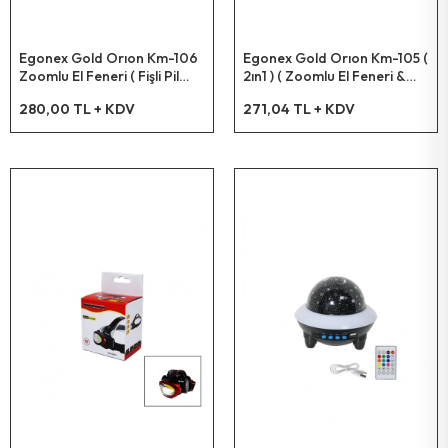
Bahçe El Aletleri
Egonex Gold Orıon Km-106
Egonex Gold Orıon Km-105 (
Zoomlu El Feneri ( Fişli Pil
2ın1 ) ( Zoomlu El Feneri &
Şarj Cihazlı ) ( Siyah Metal
Cob Led ) ( Usb Şarjlı ) (
280,00 TL + KDV
271,04 TL + KDV
Kasa ) ( 12.5cm ) ( 3000
Metal Kasa ) ( 15.5cm ) (
Lumen )*100
3000 Lumen )*100