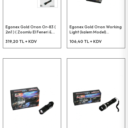
Pet Shop Ürünleri
Egonex Gold Orıon Or-83 (
Egonex Gold Orıon Working
Kişisel Güvenlik Ürünleri
2ın1 ) ( Zoomlu El Feneri &
Light (kalem Model)
Cob Led ) ( Fiş & Çakmak
(mıknatıslı) (pilli) Ledli El
319,20 TL + KDV
106,40 TL + KDV
Şarjlı ) ( Metal Kasa ) ( 17cm )
Feneri (cob 1+1-led: 5w) (cep
Kişisel Bakım Aletleri
( 3000 Lumen )*80
& Kemer Askılıklı)
(17cm)*16x18
Güvenlik Ürünleri
Temizlik Aletleri
Kişisel Temizlik Ürünleri
Bisiklet & Motor Malzemeleri
Ev & Ofis Dekor Ürünleri