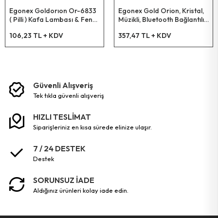
Egonex Goldorıon Or-6833
Egonex Gold Orion, Kristal,
( Pilli ) Kafa Lambası & Fener
Müzikli, Bluetooth Bağlantılı,
Oynar Başlı*240
Işık Küresi Or-1001
106,23 TL + KDV
357,47 TL + KDV
Güvenli Alışveriş
tek tikla güvenli̇ alişveri̇ş
HIZLI TESLİMAT
siparişleriniz en kısa sürede elinize ulaşır.
7 / 24 DESTEK
destek
SORUNSUZ İADE
aldığınız ürünleri kolay iade edin.