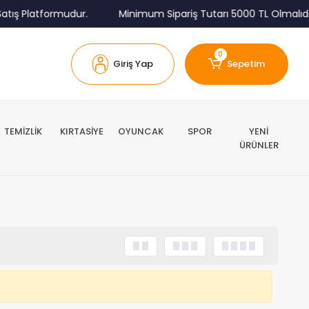
tış Platformudur.
Minimum Sipariş Tutarı 5000 TL Olmalıdır
0
Giriş Yap
Sepetim
TEMİZLİK
KIRTASİYE
OYUNCAK
SPOR
YENİ
ÜRÜNLER