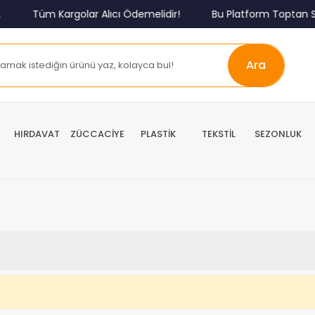
Tüm Kargolar Alıcı Ödemelidir!
Bu Platform Toptan Sa
Ara
HIRDAVAT
ZÜCCACİYE
PLASTİK
TEKSTİL
SEZONLUK