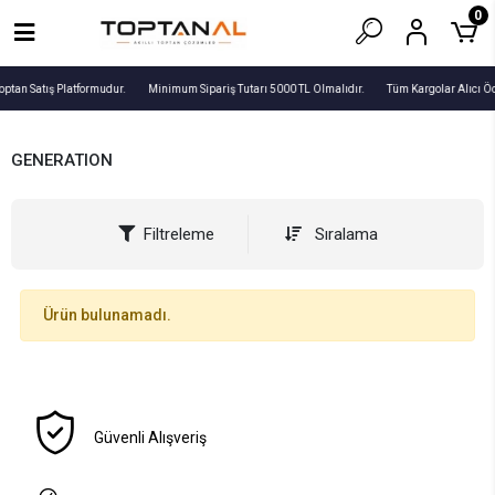
0
optan Satış Platformudur.
Minimum Sipariş Tutarı 5000 TL Olmalıdır.
Tüm Kargolar Alıcı Ö
GENERATION
Filtreleme
Sıralama
Ürün bulunamadı.
Güvenli Alışveriş