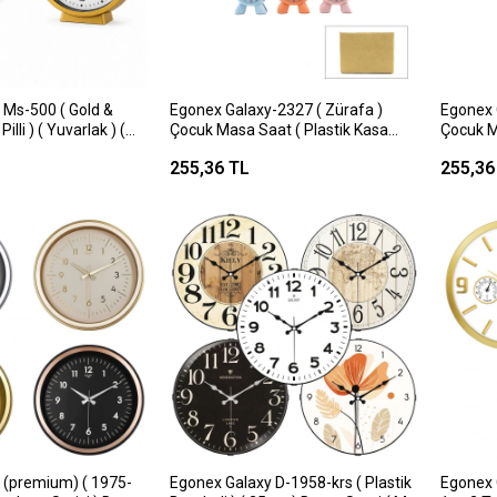
 Ms-500 ( Gold &
Egonex Galaxy-2327 ( Zürafa )
Egonex 
illi ) ( Yuvarlak ) (
Çocuk Masa Saat ( Plastik Kasa
Çocuk M
& Kalınlık : 4cm )
Renkli )*24x2
Renkli 
255,36 TL
255,36
 Saat*20=k
 (premium) ( 1975-
Egonex Galaxy D-1958-krs ( Plastik
Egonex 