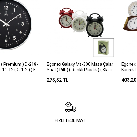
 ( Premium ) D-218-
Egonex Galaxy Ms-300 Masa Çalar
Egonex 
-11-12 ( G-1-2 ) ( K-1
Saat ( Pilli ) ( Renkli Plastik ) ( Klasik
Karışık 
var Saati ( Çap 30cm
Kulaklı Model ) ( Çap: 8.5cm ) (
275,52 TL
403,20
Sessiz Akar Saniye )*60
HIZLI TESLİMAT