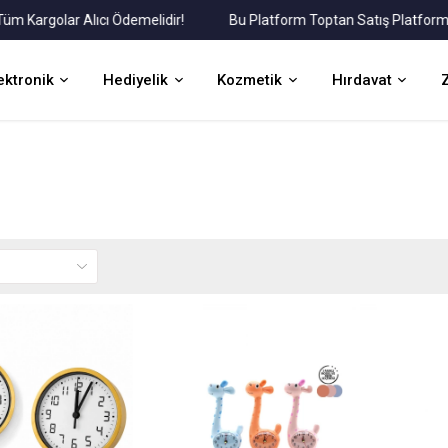
rgolar Alıcı Ödemelidir!
Bu Platform Toptan Satış Platformudur.
ektronik
Hediyelik
Kozmetik
Hırdavat