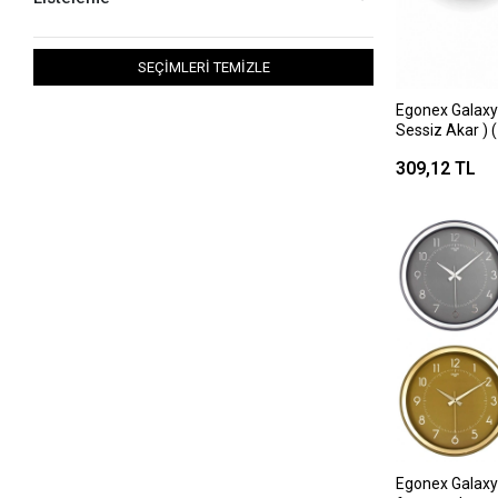
SEÇİMLERİ TEMİZLE
Egonex Galaxy
Sessiz Akar ) ( P
Uzunluk : 17cm 
309,12 TL
Masa & Duvar
Egonex Galaxy