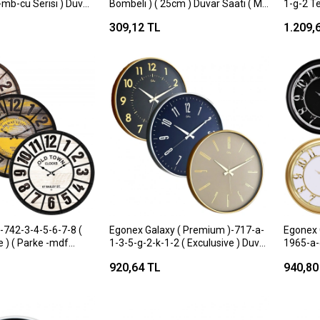
-mb-cu Serisi ) Duvar
Bombeli ) ( 25cm ) Duvar Saati ( Mix
1-g-2 T
yah-i.yeşil-gold-
Desen )*20=k
Ölçer )
309,12 TL
1.209,
e:bakır-gold-krem-
Saati*1
-742-3-4-5-6-7-8 (
Egonex Galaxy ( Premium )-717-a-
Egonex 
e ) ( Parke -mdf
1-3-5-g-2-k-1-2 ( Exculusive ) Duvar
1965-a-
: 49cm )*5=k
Saat ( Mix )*8=k
Saati Ka
920,64 TL
940,80