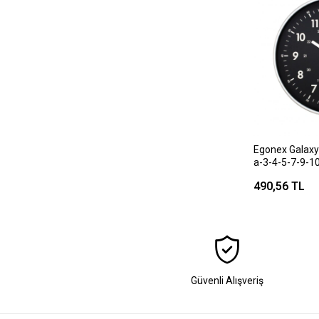
Egonex Galaxy
a-3-4-5-7-9-10
) Dekoratif Du
490,56 TL
)*10
Güvenli Alışveriş