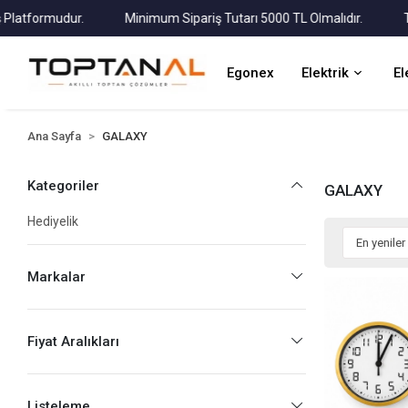
formudur.
Minimum Sipariş Tutarı 5000 TL Olmalıdır.
Tüm Ka
Egonex
Elektrik
El
Ana Sayfa
GALAXY
Kategoriler
GALAXY
Hediyelik
Markalar
Fiyat Aralıkları
Listeleme