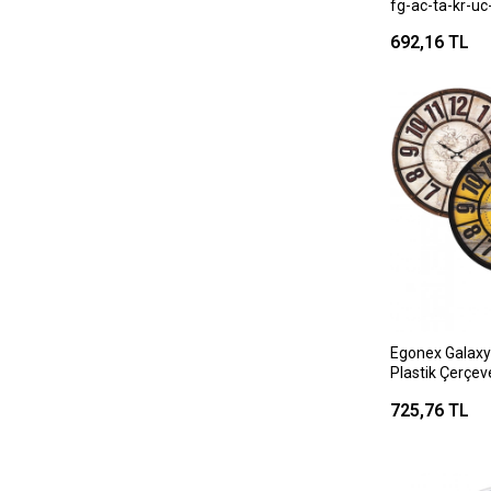
fg-ac-ta-kr-uc
Saati ( Kasa=si
692,16 TL
füme) (çerçev
gri)*10
Egonex Galaxy
Plastik Çerçev
Kadran ) ( Çap
725,76 TL