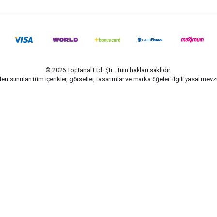
© 2026 Toptanal Ltd. Şti.. Tüm hakları saklıdır.
n sunulan tüm içerikler, görseller, tasarımlar ve marka öğeleri ilgili yasal me
G-Soft | E-ticaret paketleri ile hazırlanmıştır.