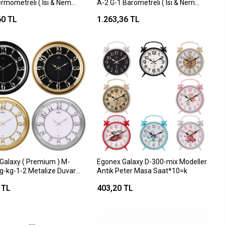
ermometreli ( Isı & Nem
A-2 G-1 Barometreli ( Isı & Nem
 Kabartma Rakamlı Duvar
Ölçer ) Kabartma Rakamlı Duvar
60 TL
1.263,36 TL
0
Saati ( 41.5x32cm )*10
Galaxy ( Premium ) M-
Egonex Galaxy D-300-mix Modeller
g-kg-1-2 Metalize Duvar
Antik Peter Masa Saat*10=k
rışık*8=k
 TL
403,20 TL