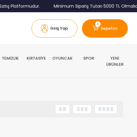
atış Platformudur.
Minimum Sipariş Tutarı 5000 TL Olmalıdır
0
Giriş Yap
Sepetim
TEMİZLİK
KIRTASİYE
OYUNCAK
SPOR
YENİ
ÜRÜNLER