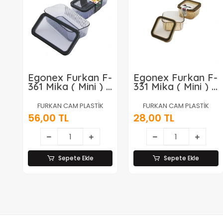
Egonex Furkan F-
Egonex Furkan F-
361 Mika ( Mini ) (
331 Mika ( Mini ) (
Dikdörtgen )
Kare ) Contalı
Contalı Saklama
Saklama Kabı
FURKAN CAM PLASTİK
FURKAN CAM PLASTİK
Kabı 600ml*36=k
300ml*48=k
56,00 TL
28,00 TL
Sepete Ekle
Sepete Ekle