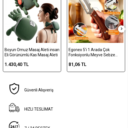
Boyun Omuz Masaj Aleti insan
Egonex 5'i 1 Arada Çok
Eli Görünümlü Kas Masaj Aleti
Fonksiyonlu Meyve Sebze
Soyacağı, Jülyen Dilimleyici ve
1.430,40 TL
81,06 TL
Şişe Açacağı – Ahşap Saplı
Paslanmaz Çelik
Güvenli Alışveriş
HIZLI TESLİMAT