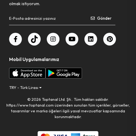
olmak istiyorum.
Pet Shop Ürünleri
Gönder
Kişisel Güvenlik Ürünleri
Kişisel Bakım Aletleri
Mobil Uygulamalarımız
Güvenlik Ürünleri
Temizlik Aletleri
TRY - Türk Lirası
© 2026 Toptanal Ltd. Şti.. Tüm hakları saklıdır.
Kişisel Temizlik Ürünleri
https://www.toptanal.com üzerinden sunulan tüm içerikler, görseller,
tasarımlar ve marka öğeleri ilgili yasal mevzuatlar kapsamında
Bisiklet & Motor Malzemeleri
korunmaktadır.
Ev & Ofis Dekor Ürünleri