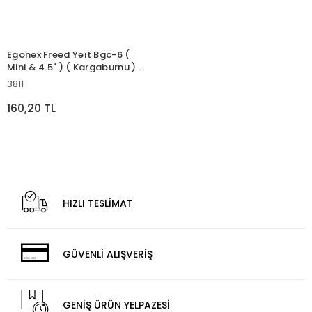
Egonex Freed Yeıt Bgc-6 (
Mini & 4.5" ) ( Kargaburnu ) (
Yaylı ) Mını Plıers*300
3811
160,20 TL
HIZLI TESLİMAT
GÜVENLİ ALIŞVERİŞ
GENİŞ ÜRÜN YELPAZESİ