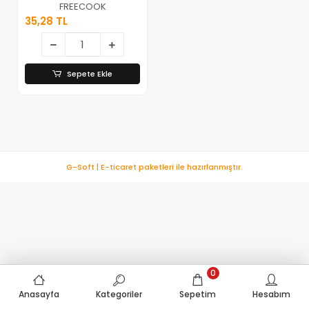
Orta Boy Metal
FREECOOK
Kek Kapsülü*100
35,28 TL
Sepete Ekle
G-Soft | E-ticaret paketleri ile hazırlanmıştır.
0
Anasayfa
Kategoriler
Sepetim
Hesabım