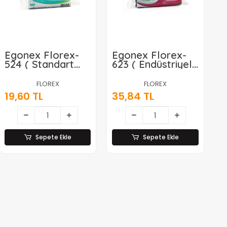
Egonex Florex-
Egonex Florex-
524 ( Standart
623 ( Endüstriyel
Mini ) ( 40pcs )
Battal ) ( 10pcs )
44x45cm.çöp
72x95cm.çöp
FLOREX
FLOREX
Torbası*50=k
Torbası*20=k
19,60 TL
35,84 TL
Sepete Ekle
Sepete Ekle