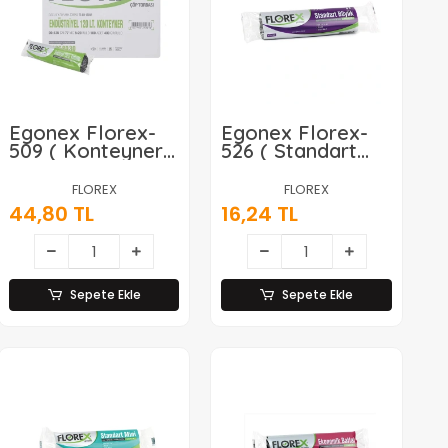
Egonex Florex-
Egonex Florex-
509 ( Konteyner
526 ( Standart
& 120lt ) ( Çift
Büyük ) ( 10pcs )
Kat ) Endüstriyel
65x80cm.çöp
FLOREX
FLOREX
Çöp Torba (
Torbası*50=k
44,80 TL
16,24 TL
90x125cm )*20=k
Sepete Ekle
Sepete Ekle