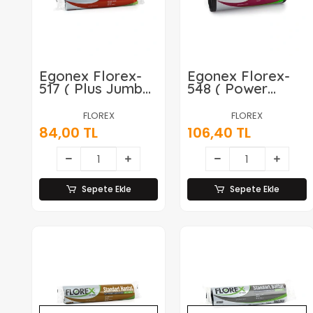
Egonex Florex-
Egonex Florex-
517 ( Plus Jumbo
548 ( Power
) ( 10pcs )
Hantal ) ( 10pcs )
80x110cm.çöp
100x150cm Çöp
FLOREX
FLOREX
Torba*10=k
Torbası*10=k
84,00 TL
106,40 TL
Sepete Ekle
Sepete Ekle