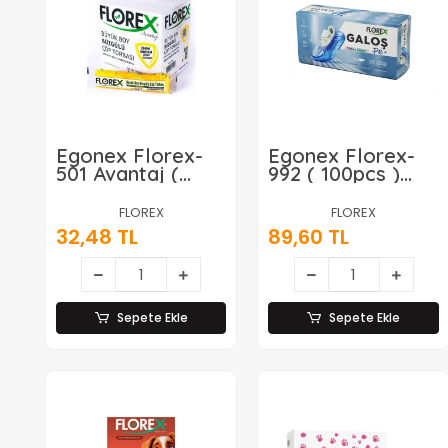
Egonex Florex-
Egonex Florex-
501 Avantaj (
992 ( 100pcs )
Limon Kokulu ) (
Tek Kullanımlık
Büzgülü ) ( Büyük
Galoş ( Kutulu
FLOREX
FLOREX
) ( 10pcs )
Paket )*24=k
32,48 TL
89,60 TL
65x70cm Çöp
Torbası*25=k
Sepete Ekle
Sepete Ekle