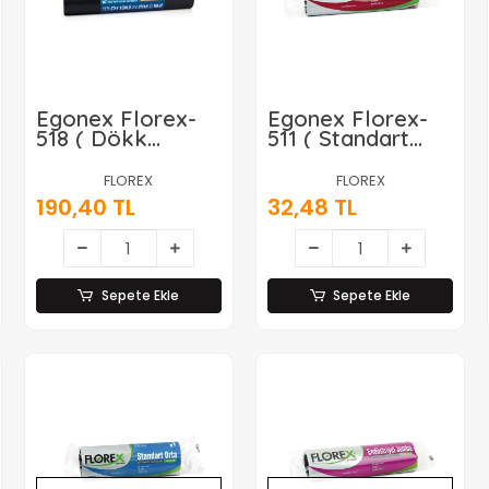
Egonex Florex-
Egonex Florex-
518 ( Dökk
511 ( Standart
Jumbo ) Standart
Jumbo ) ( 10pcs )
Kurban
80x110cm.çöp
FLOREX
FLOREX
Poşeti*9=k
Torbası*20=k
190,40 TL
32,48 TL
Sepete Ekle
Sepete Ekle