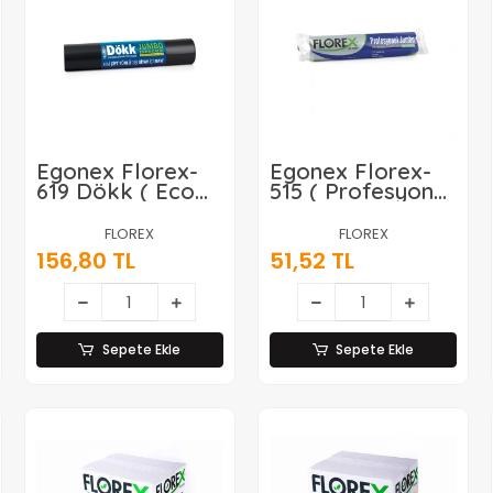
Egonex Florex-
Egonex Florex-
619 Dökk ( Eco
515 ( Profesyonel
Jumbo Çift Yönlü
Jumbo ) ( 10pcs )
) ( 20pcs )
80x110cm.çöp
FLOREX
FLOREX
80x110cm Çöp
Torba*20=k
156,80 TL
51,52 TL
Torbası*9=k
Sepete Ekle
Sepete Ekle