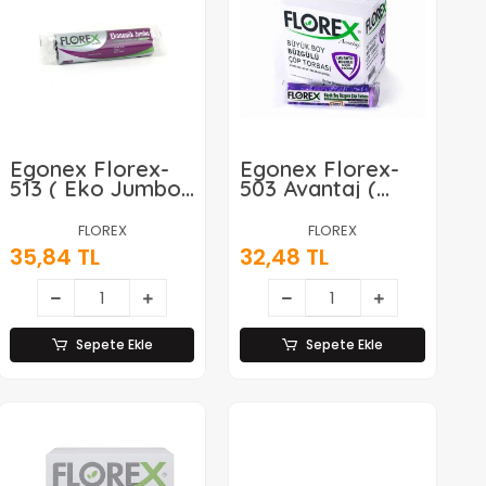
Egonex Florex-
Egonex Florex-
513 ( Eko Jumbo
503 Avantaj (
) 80x110cm Çöp
Lavanta Kokulu )
Torbası*20=k
( Büzgülü ) (
FLOREX
FLOREX
Büyük ) ( 10pcs )
35,84 TL
32,48 TL
65x70cm Çöp
Torba*25=k
Sepete Ekle
Sepete Ekle