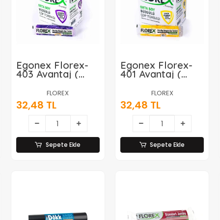
Egonex Florex-
Egonex Florex-
403 Avantaj (
401 Avantaj (
Lavanta Kokulu )
Limon Kokulu ) (
( Büzgülü ) ( Orta
Büzgülü ) ( Orta )
FLOREX
FLOREX
) ( 10pcs )
( 10pcs )
32,48 TL
32,48 TL
55x60cm Çöp
55x60cm Çöp
Torba*25=k
Torba*25=k
Sepete Ekle
Sepete Ekle