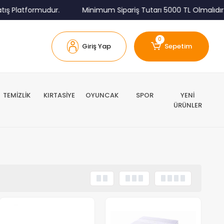
 Platformudur.
Minimum Sipariş Tutarı 5000 TL Olmalıdır.
0
Giriş Yap
Sepetim
TEMİZLİK
KIRTASİYE
OYUNCAK
SPOR
YENİ
ÜRÜNLER