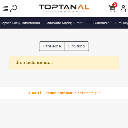
0
 Toptan Satış Platformudur.
Minimum Sipariş Tutarı 5000 TL Olmalıdır.
Tüm Karg
Filtreleme
Sıralama
Ürün bulunamadı.
G-Soft | E-ticaret paketleri ile hazırlanmıştır.