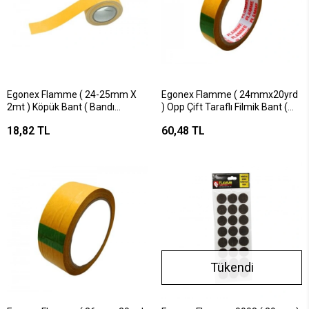
Egonex Flamme ( 24-25mm X
Egonex Flamme ( 24mmx20yrd
2mt ) Köpük Bant ( Bandı
) Opp Çift Taraflı Filmik Bant (
)*24x32
Bandı )*12x12
18,82 TL
60,48 TL
Tükendi