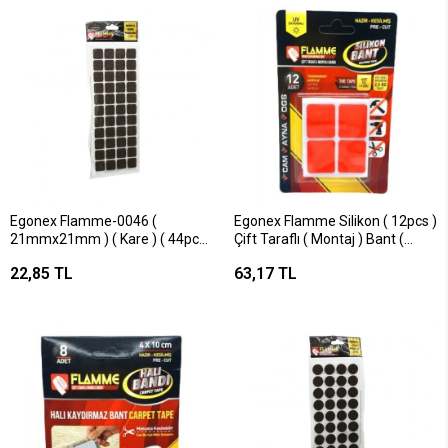
Egonex Flamme-0046 (
Egonex Flamme Silikon ( 12pcs )
21mmx21mm ) ( Kare ) ( 44pcs )
Çift Taraflı ( Montaj ) Bant (
( Zemin Koruyucu ) Mobilya
Bandı )*25x10
22,85 TL
63,17 TL
Keçesi ( Yapışkanlı Montaj
)*25x36