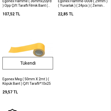
Egonex Flamme ( 36mmx20yrd
Egonex Flamme-0008 ( 29mm )
) Opp Çift Taraflı Filmik Bant (
( Yuvarlak ) ( 24pcs ) ( Zemin
Bandı )*6x16
Koruyucu ) Mobilya Keçesi (
107,52 TL
22,85 TL
Yapışkanlı Montaj )*25x36
Tükendi
Egonex Meg ( 50mm X 2mt ) (
Köpük Bant ) Çift Taraflı*10x25
29,57 TL