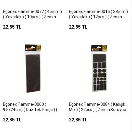
Egonex Flamme-0077 ( 45mm )
Egonex Flamme-0015 ( 38mm )
( Yuvarlak ) ( 10pcs ) ( Zemin
( Yuvarlak ) ( 12pcs ) ( Zemin
Koruyucu ) Mobilya Keçesi (
Koruyucu ) Mobilya Keçesi (
22,85 TL
22,85 TL
Yapışkanlı Montaj )*25x36
Yapışkanlı Montaj )*25x36
Egonex Flamme-0060 (
Egonex Flamme-0084 ( Karışık
9.5x24cm) ( Düz Tek Parça ) (
Mix ) ( 22pcs ) ( Zemin Koruyucu
1pcs ) ( Zemin Koruyucu )
) Mobilya Keçesi ( Yapışkanlı
22,85 TL
22,85 TL
Mobilya Keçesi ( Yapışkanlı
Montaj )*25x36
Montaj )*25x36