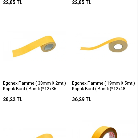
22,85 TL
22,85 TL
Keçesi ( Yapışkanlı Montaj
Keçesi ( Yapışkanlı Montaj
)*25x36
)*25x36
Egonex Flamme ( 38mm X 2mt )
Egonex Flamme ( 19mm X 5mt )
Köpük Bant ( Bandı )*12x36
Köpük Bant ( Bandı )*12x48
28,22 TL
36,29 TL