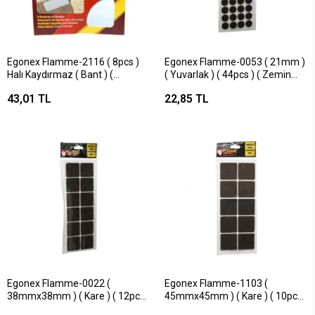
Egonex Flamme-2116 ( 8pcs )
Egonex Flamme-0053 ( 21mm )
Halı Kaydırmaz ( Bant ) (
( Yuvarlak ) ( 44pcs ) ( Zemin
4x10cm ) ( Bandı )*25x10
Koruyucu ) Mobilya Keçesi (
43,01 TL
22,85 TL
Yapışkanlı Montaj )*25x36
Egonex Flamme-0022 (
Egonex Flamme-1103 (
38mmx38mm ) ( Kare ) ( 12pcs )
45mmx45mm ) ( Kare ) ( 10pcs )
( Zemin Koruyucu ) Mobilya
( Zemin Koruyucu ) Mobilya