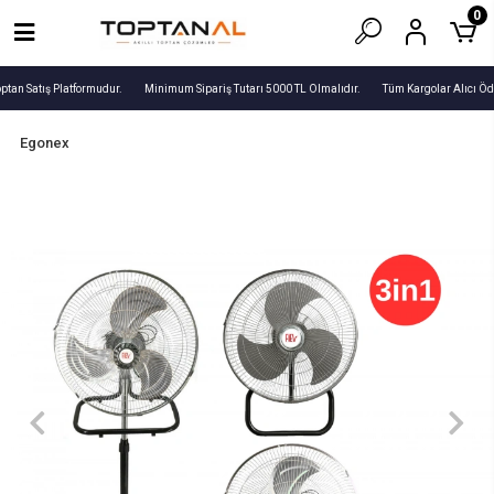
0
ptan Satış Platformudur.
Minimum Sipariş Tutarı 5000 TL Olmalıdır.
Tüm Kargolar Alıcı Öde
Egonex