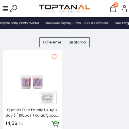
0
Toptan Satış Platformudur.
Minimum Sipariş Tutarı 5000 TL Olmalıdır.
Tüm Kargo
Filtreleme
Sıralama
Egonex Elise Family ( Küçük
Boy ) ( 100pcs ) Kulak Çöpü (
Pamuklu Çubuk ) ( Yuvarlak
14,56 TL
Kutu )*12x24