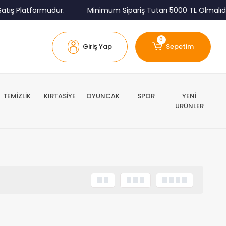
atış Platformudur.
Minimum Sipariş Tutarı 5000 TL Olmalıdır
0
Giriş Yap
Sepetim
TEMİZLİK
KIRTASİYE
OYUNCAK
SPOR
YENİ
ÜRÜNLER