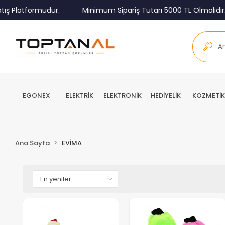
ış Platformudur.
Minimum Sipariş Tutarı 5000 TL Olmalıdır.
EGONEX
ELEKTRİK
ELEKTRONİK
HEDİYELİK
KOZMETİK
Ana Sayfa
EVİMA