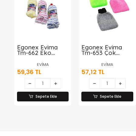
Egonex Evima
Egonex Evima
Tm-662 Eko
Tm-653 Çok
Welsoft Çizgili (
Amaçlı Kurulama
Havlu Mop
& Yıkama (
EVİMA
EVİMA
)*100=k
Eldiven ) ( Renkli
59,36 TL
57,12 TL
Havlu Bez )*120
Sepete Ekle
Sepete Ekle