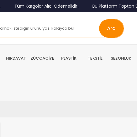
Tüm Kargolar Alıcı Ödemelidir!
Bu Platform Toptan S
Ara
HIRDAVAT
ZÜCCACİYE
PLASTİK
TEKSTİL
SEZONLUK