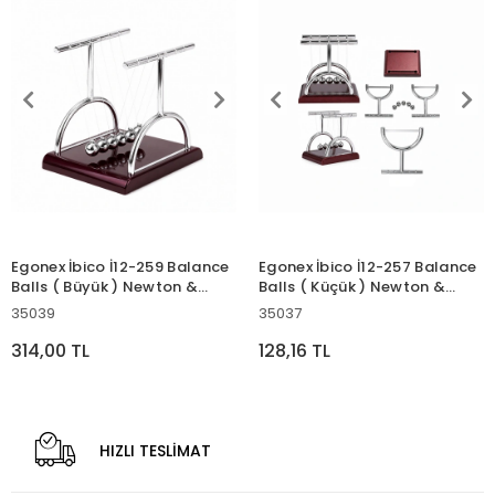
Egonex İbico İ12-259 Balance
Egonex İbico İ12-257 Balance
Balls ( Büyük ) Newton &
Balls ( Küçük ) Newton &
Metal Denge Topları ( Masa
Metal Denge Topları ( Masa
35039
35037
Üstü )*36
Üstü )*144
314,00 TL
128,16 TL
HIZLI TESLİMAT