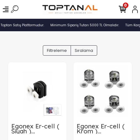
0
 Toptan Satış Platformudur.
Minimum Sipariş Tutarı 5000 TL Olmalıdır.
Tüm Kargo
Filtreleme
Sıralama
Egonex Er-cell (
Egonex Er-cell (
Siyah )
Krom )
Duşakabin
Duşakabin