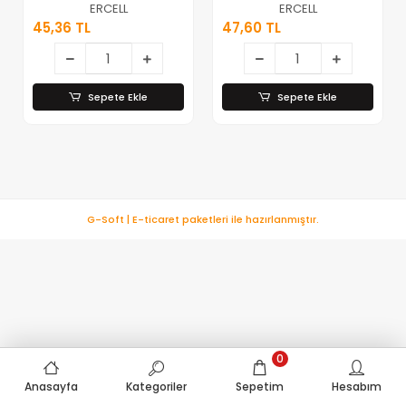
Tekeri*8x100
Tekeri*8x100
ERCELL
ERCELL
45,36 TL
47,60 TL
Sepete Ekle
Sepete Ekle
G-Soft | E-ticaret paketleri ile hazırlanmıştır.
0
Anasayfa
Kategoriler
Sepetim
Hesabım