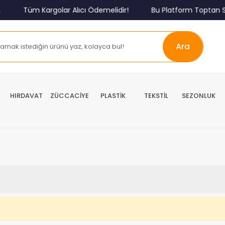
Tüm Kargolar Alıcı Ödemelidir!
Bu Platform Toptan Sa
Ara
HIRDAVAT
ZÜCCACİYE
PLASTİK
TEKSTİL
SEZONLUK