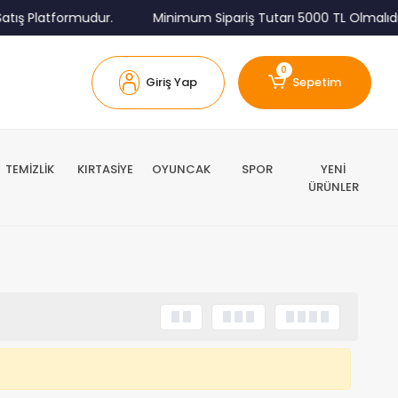
tış Platformudur.
Minimum Sipariş Tutarı 5000 TL Olmalıdır
0
Giriş Yap
Sepetim
TEMİZLİK
KIRTASİYE
OYUNCAK
SPOR
YENİ
ÜRÜNLER