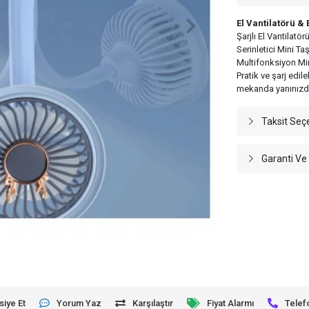
El Vantilatörü & E
Şarjlı El Vantilatör
Serinletici Mini Taş
Multifonksiyon Mi
Pratik ve şarj edile
mekanda yanınızda
Taksit Seç
Garanti Ve
siye Et
Yorum Yaz
Karşılaştır
Fiyat Alarmı
Telef