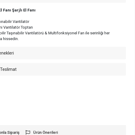
l Fanı Şarjlı El Fanı
ü
ınabilir Vantilatör
ni Vantilatör Toptan
bilir Taşınabilir Vantilatörü & Multifonksiyonel Fan ile serinliği her
 hissedin.
enekleri
 Teslimat
onla Sipariş
Ürün Önerileri