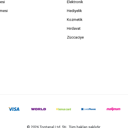
esi
Elektronik
şmesi
Hediyelik
Kozmetik
Hırdavat
Züccaciye
© 2026 Toptanal Ltd. Şti.. Tüm hakları saklıdır.