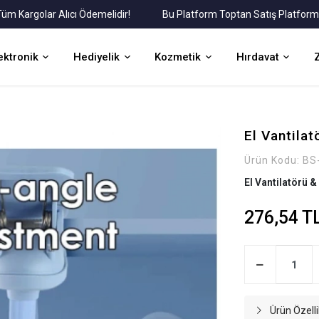
rgolar Alıcı Ödemelidir!
Bu Platform Toptan Satış Platformudur.
ektronik
Hediyelik
Kozmetik
Hırdavat
El Vantilat
Ürün Kodu:
BS
El Vantilatörü & 
276,54 T
Ürün Özelli