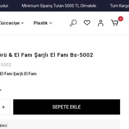
Minimum Sipariş Tutarı 5000 TL Olmalıdır.
Tüm Kargolar Alı
0
Züccaciye
Plastik
örü & El Fanı Şarjlı El Fanı Bs-5002
-5002
El Fanı Şarjlı El Fanı
L
SEPETE EKLE
kleri