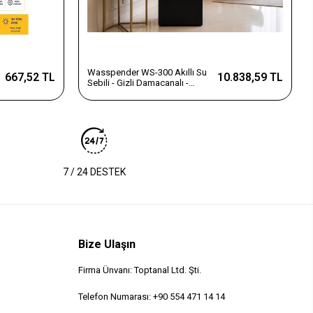
Wasspender WS-300 Akıllı Su
667,52 TL
10.838,59 TL
Sebili - Gizli Damacanalı -
Dokunmatik Ekran
7 / 24 DESTEK
Bize Ulaşın
Firma Ünvanı: Toptanal Ltd. Şti.
Telefon Numarası: +90 554 471 14 14