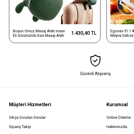
Boyun Omuz Masaj Aleti insan
Egonex 5'i 1
1.430,40 TL
Eli Görünümlü Kas Masaj Aleti
Meyve Sebze 
Dilimleyici v
Saplı Paslanm
Güvenli Alışveriş
Müşteri Hizmetleri
Kurumsal
Sıkça Sorulan Sorular
Online Ödeme
Sipariş Takip
Hakkımızda