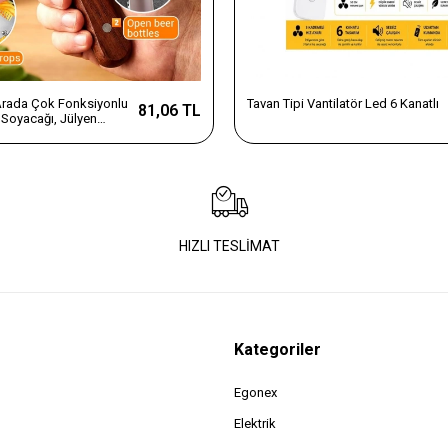
 Arada Çok Fonksiyonlu
Tavan Tipi Vantilatör Led 6 Kanatlı
81,06 TL
Soyacağı, Jülyen
e Şişe Açacağı – Ahşap
az Çelik
HIZLI TESLİMAT
Kategoriler
Egonex
Elektrik