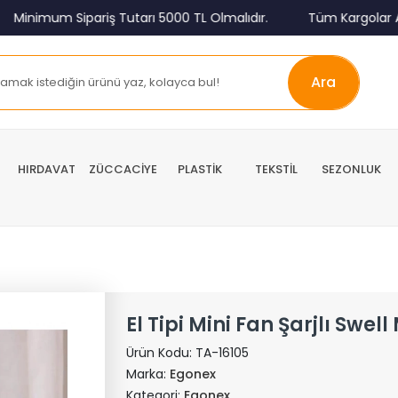
mum Sipariş Tutarı 5000 TL Olmalıdır.
Tüm Kargolar Alıcı Ö
Ara
HIRDAVAT
ZÜCCACİYE
PLASTİK
TEKSTİL
SEZONLUK
El Tipi Mini Fan Şarjlı Swe
Ürün Kodu:
TA-16105
Marka:
Egonex
Kategori:
Egonex