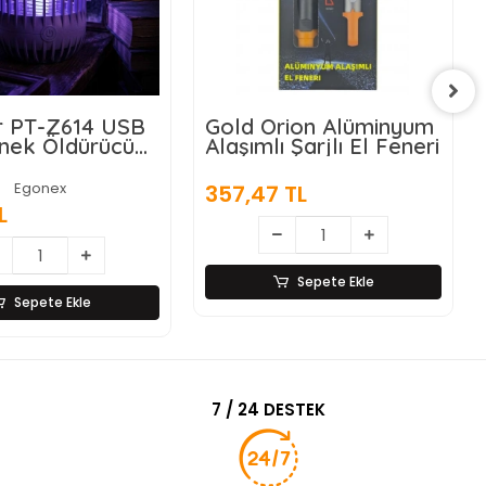
rion Alüminyum
Matematik İşlem
 Şarjlı El Feneri
Rulosu (Tek İşlem
Seçenekli)
Egonex
 TL
39,72 TL
Sepete Ekle
Sepete Ekle
7 / 24 DESTEK