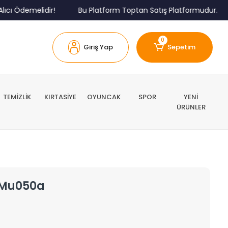
demelidir!
Bu Platform Toptan Satış Platformudur.
Mi
0
Giriş Yap
Sepetim
TEMİZLİK
KIRTASİYE
OYUNCAK
SPOR
YENİ
ÜRÜNLER
ll Mu050a