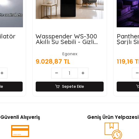
S-300
Panther PT-Z614 USB
Gold O
 Gizli
Şarjlı Sinek Öldürücü
Alaşımlı
Lamba
ran
Egonex
357,47
119,16 TL
le
Sepete Ekle
Güvenli Alışveriş
Geniş Ürün Yelpazesi