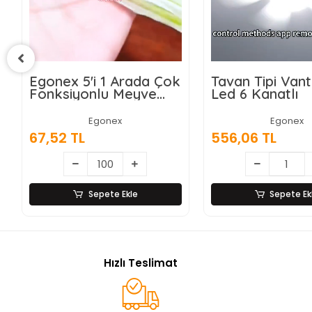
Tavan Tipi Vantilatör
Wasspender W
Led 6 Kanatlı
Akıllı Su Sebili -
Damacanalı -
Dokunmatik Ek
Egonex
Egonex
556,06 TL
9.028,87 TL
Sepete Ekle
Sepete Ek
Hızlı Teslimat