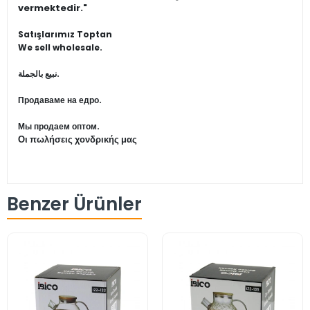
vermektedir."
Satışlarımız Toptan
We sell wholesale.
نبيع بالجملة.
Продаваме на едро.
Мы продаем оптом.
Οι πωλήσεις χονδρικής μας
Benzer Ürünler