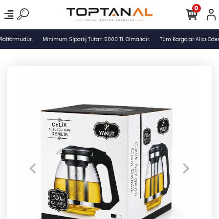
0
latformudur.
Minimum Sipariş Tutarı 5000 TL Olmalıdır.
Tüm Kargolar Alıcı Ödem