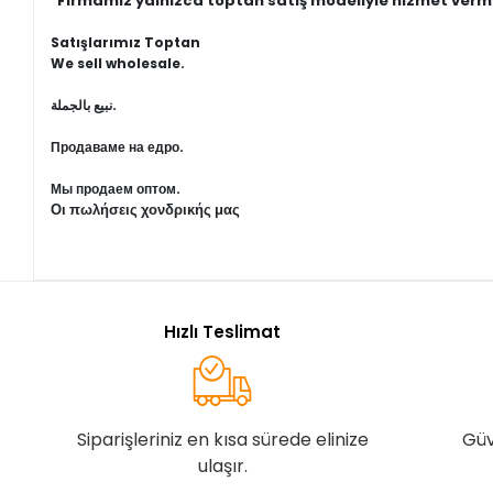
"Firmamız yalnızca toptan satış modeliyle hizmet verm
Satışlarımız Toptan
We sell wholesale.
نبيع بالجملة.
Продаваме на едро.
Мы продаем оптом.
Οι πωλήσεις χονδρικής μας
Hızlı Teslimat
Siparişleriniz en kısa sürede elinize
Güv
ulaşır.