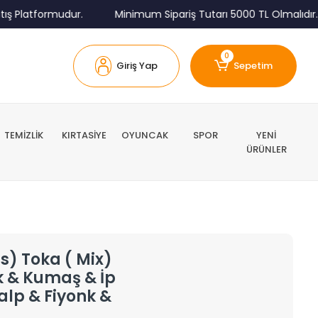
 Platformudur.
Minimum Sipariş Tutarı 5000 TL Olmalıdır.
0
Giriş Yap
Sepetim
TEMİZLİK
KIRTASİYE
OYUNCAK
SPOR
YENİ
ÜRÜNLER
s) Toka ( Mix)
k & Kumaş & İp
lp & Fiyonk &