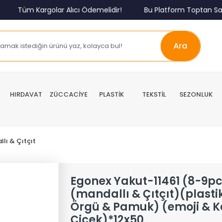
Tüm Kargolar Alıcı Ödemelidir!
Bu Platform Toptan Satış
Ara
HIRDAVAT
ZÜCCACİYE
PLASTİK
TEKSTİL
SEZONLUK
lı & Çıtçıt
Egonex Yakut-11461 (8-9pc
(mandallı & Çıtçıt)(plasti
Örgü & Pamuk) (emoji & Ka
Çiçek)*12x50