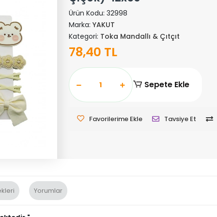
Ürün Kodu:
32998
Marka:
YAKUT
Kategori:
Toka Mandallı & Çıtçıt
78,40 TL
Sepete Ekle
Favorilerime Ekle
Tavsiye Et
kleri
Yorumlar