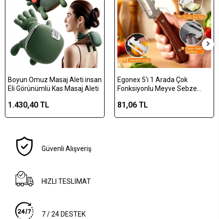
Boyun Omuz Masaj Aleti insan
Egonex 5'i 1 Arada Çok
Eli Görünümlü Kas Masaj Aleti
Fonksiyonlu Meyve Sebze
Soyacağı, Jülyen Dilimleyici ve
1.430,40 TL
81,06 TL
Şişe Açacağı – Ahşap Saplı
Paslanmaz Çelik
Güvenli Alışveriş
HIZLI TESLİMAT
7 / 24 DESTEK