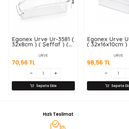
Egonex Urve Ur-3581 (
Egonex Urve U
32x8cm ) ( Şeffaf ) (
( 32x16x10cm ) 
Düzenleyici ) Plastik
Şeffaf ) ( Düzen
Mika Modüler Çok
Plastik Mika M
URVE
URVE
Amaçlı Organizer*24=k
Çok Amaçlı
70,56 TL
98,56 TL
Organizer*24=k
Sepete Ekle
Sepete Ek
Hızlı Teslimat