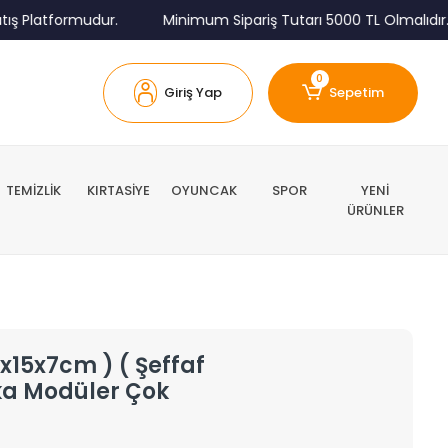
 Platformudur.
Minimum Sipariş Tutarı 5000 TL Olmalıdır.
0
Giriş Yap
Sepetim
TEMİZLİK
KIRTASİYE
OYUNCAK
SPOR
YENİ
ÜRÜNLER
x15x7cm ) ( Şeffaf
ika Modüler Çok