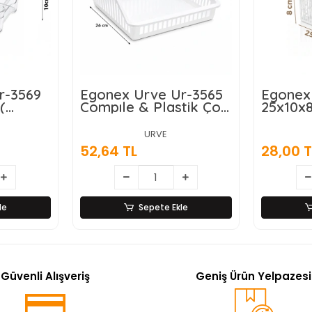
r-3569
Egonex Urve Ur-3565
Egonex 
(
Compıle & Plastik Çok
25x10x8
leyici )
Amaçlı Organizer (
( Mını )
odüler
26x26cm )*36
Plastik
URVE
Organi
52,64 TL
28,00 T
le
Sepete Ekle
Güvenli Alışveriş
Geniş Ürün Yelpazesi