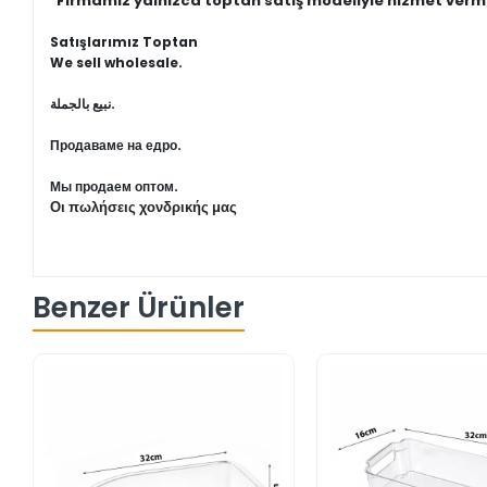
"Firmamız yalnızca toptan satış modeliyle hizmet verm
Satışlarımız Toptan
We sell wholesale.
نبيع بالجملة.
Продаваме на едро.
Мы продаем оптом.
Οι πωλήσεις χονδρικής μας
Benzer Ürünler