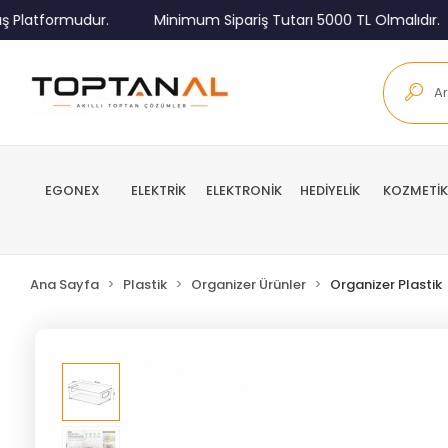
latformudur.
Minimum Sipariş Tutarı 5000 TL Olmalıdır.
EGONEX
ELEKTRİK
ELEKTRONİK
HEDİYELİK
KOZMETİK
Ana Sayfa
Plastik
Organizer Ürünler
Organizer Plastik