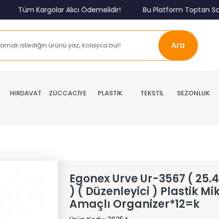
Tüm Kargolar Alıcı Ödemelidir!
Bu Platform Toptan Satış
Ara
HIRDAVAT
ZÜCCACİYE
PLASTİK
TEKSTİL
SEZONLUK
Egonex Urve Ur-3567 ( 25.4
) ( Düzenleyici ) Plastik M
Amaçlı Organizer*12=k