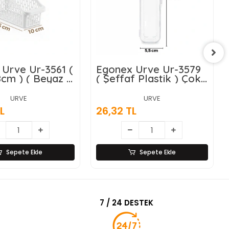
Urve Ur-3561 (
Egonex Urve Ur-3579
cm ) ( Beyaz )
( Şeffaf Plastik ) Çok
 ( Düzenleyici )
Amaçlı Organizer (
 Çok Amaçlı
Kapaklı Kutu )
URVE
URVE
zer*60=k
(23x5.5cm) Çatal
L
26,32 TL
Bıçak Kutusu*12=k
Sepete Ekle
Sepete Ekle
7 / 24 DESTEK