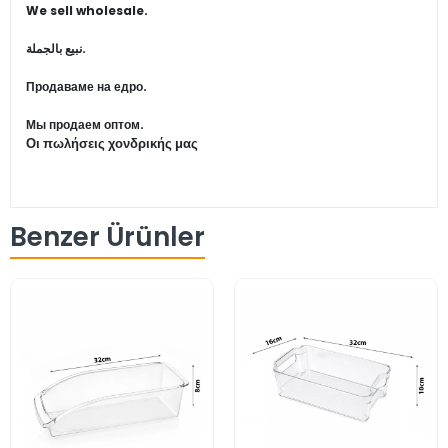
We sell wholesale.
نبيع بالجملة.
Продаваме на едро.
Мы продаем оптом.
Οι πωλήσεις χονδρικής μας
Benzer Ürünler