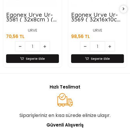
Egonex Urve Ur-
Egonex Urve Ur-
3581 ( 32x8cm ) (
3569 ( 32x16x10cm
Şeffaf ) (
) ( Şeffaf ) (
Düzenleyici )
Düzenleyici )
URVE
URVE
Plastik Mika
Plastik Mika
70,56 TL
98,56 TL
Modüler Çok
Modüler Çok
Amaçlı
Amaçlı
Organizer*24=k
Organizer*24=k
Sepete Ekle
Sepete Ekle
Hızlı Teslimat
Siparişleriniz en kısa sürede elinize ulaşır.
Güvenli Alışveriş