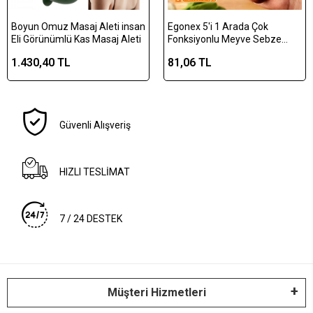
Boyun Omuz Masaj Aleti insan
Egonex 5'i 1 Arada Çok
Eli Görünümlü Kas Masaj Aleti
Fonksiyonlu Meyve Sebze
Soyacağı, Jülyen Dilimleyici ve
1.430,40 TL
81,06 TL
Şişe Açacağı – Ahşap Saplı
Paslanmaz Çelik
Güvenli Alışveriş
HIZLI TESLİMAT
7 / 24 DESTEK
Müşteri Hizmetleri