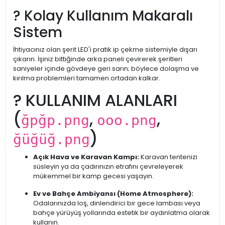
? Kolay Kullanım Makaralı
Sistem
İhtiyacınız olan şerit LED'i pratik ip çekme sistemiyle dışarı
çıkarın. İşiniz bittiğinde arka paneli çevirerek şeritleri
saniyeler içinde gövdeye geri sarın; böylece dolaşma ve
kırılma problemleri tamamen ortadan kalkar.
?️ KULLANIM ALANLARI
(
,
,
ğpğp.png
ooo.png
)
ğüğüğ.png
Açık Hava ve Karavan Kampı:
Karavan tentenizi
süsleyin ya da çadırınızın etrafını çevreleyerek
mükemmel bir kamp gecesi yaşayın.
Ev ve Bahçe Ambiyansı (Home Atmosphere):
Odalarınızda loş, dinlendirici bir gece lambası veya
bahçe yürüyüş yollarında estetik bir aydınlatma olarak
kullanın.