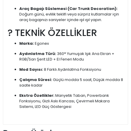
Araç Bagajı Süslemesi (Car Trunk Decoration):
Doğum günü, evlilik teklifi veya sürpriz kutlamalar için
araç bagajınızı saniyeler içinde ışıl ışıl yapın.
?️ TEKNİK ÖZELLİKLER
Marka:
Egonex
Aydınlatma Türü:
360° Yumuşak Işık Ana Ekran +
RGB/Sarı Şerit LED + El Feneri Modu
Mod Sayısı:
8 Farklı Aydınlatma Fonksiyonu
Çalışma Süresi:
Güçlü modda 5 saat, Düşük modda 8
saate kadar
Ekstra Özellikler:
Manyetik Taban, Powerbank
Fonksiyonu, Gizli Askı Kancası, Çevirmeli Makara
Sistemi, LED Güç Göstergesi