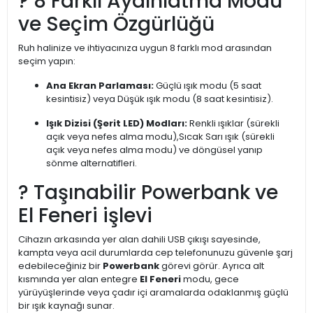
? 8 Farklı Aydınlatma Modu
ve Seçim Özgürlüğü
Ruh halinize ve ihtiyacınıza uygun 8 farklı mod arasından
seçim yapın:
Ana Ekran Parlaması:
Güçlü ışık modu (5 saat
kesintisiz) veya Düşük ışık modu (8 saat kesintisiz).
Işık Dizisi (Şerit LED) Modları:
Renkli ışıklar (sürekli
açık veya nefes alma modu),Sıcak Sarı ışık (sürekli
açık veya nefes alma modu) ve döngüsel yanıp
sönme alternatifleri.
? Taşınabilir Powerbank ve
El Feneri işlevi
Cihazın arkasında yer alan dahili USB çıkışı sayesinde,
kampta veya acil durumlarda cep telefonunuzu güvenle şarj
edebileceğiniz bir
Powerbank
görevi görür. Ayrıca alt
kısmında yer alan entegre
El Feneri
modu, gece
yürüyüşlerinde veya çadır içi aramalarda odaklanmış güçlü
bir ışık kaynağı sunar.