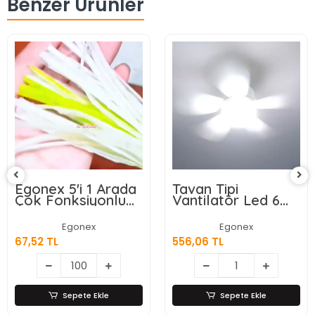
Benzer Ürünler
Tavan Tipi
Wasspender WS-
Vantilatör Led 6
300 Akıllı Su Sebili
Kanatlı
- Gizli Damacanalı
- Dokunmatik
Egonex
Egonex
Ekran
556,06 TL
9.028,87 TL
Sepete Ekle
Sepete Ekle