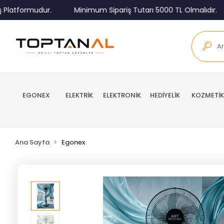
ormudur.
Minimum Sipariş Tutarı 5000 TL Olmalıdır.
Tü
EGONEX
ELEKTRİK
ELEKTRONİK
HEDİYELİK
KOZMETİK
Ana Sayfa
Egonex