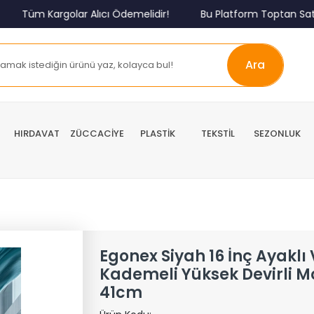
m Kargolar Alıcı Ödemelidir!
Bu Platform Toptan Satış Pla
Ara
HIRDAVAT
ZÜCCACİYE
PLASTİK
TEKSTİL
SEZONLUK
Egonex Siyah 16 İnç Ayaklı 
Kademeli Yüksek Devirli Mo
41cm