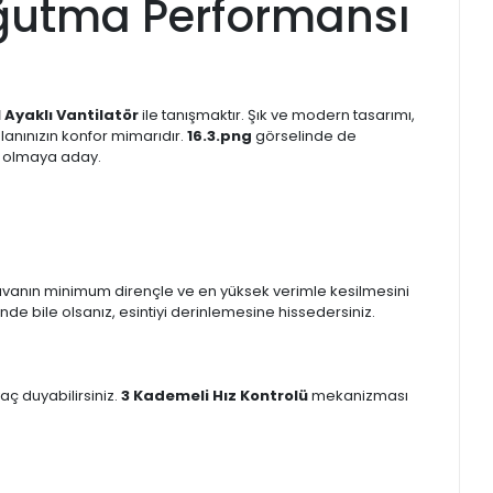
oğutma Performansı
 Ayaklı Vantilatör
ile tanışmaktır. Şık ve modern tasarımı,
lanınızın konfor mimarıdır.
16.3.png
görselinde de
ı olmaya aday.
 havanın minimum dirençle ve en yüksek verimle kesilmesini
e bile olsanız, esintiyi derinlemesine hissedersiniz.
yaç duyabilirsiniz.
3 Kademeli Hız Kontrolü
mekanizması