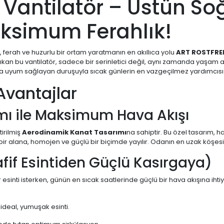
 Vantilatör – Üstün S
aksimum Ferahlık!
, ferah ve huzurlu bir ortam yaratmanın en akıllıca yolu
ART ROSTFREI
çıkan bu vantilatör, sadece bir serinletici değil, aynı zamanda yaşam a
ona uyum sağlayan duruşuyla sıcak günlerin en vazgeçilmez yardımcıs
Avantajlar
mı ile Maksimum Hava Akışı
tirilmiş
Aerodinamik Kanat Tasarımı
na sahiptir. Bu özel tasarım,
 alana, homojen ve güçlü bir biçimde yayılır. Odanın en uzak köşesind
afif Esintiden Güçlü Kasırgaya)
 bir esinti isterken, günün en sıcak saatlerinde güçlü bir hava akışına ihti
 ideal, yumuşak esinti.