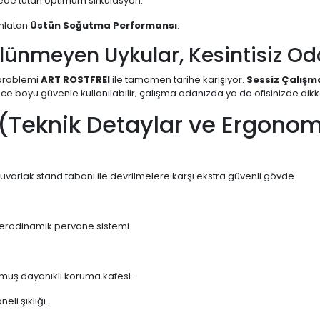
ede tutan optimum sirkülasyon.
ahlatan
Üstün Soğutma Performansı
.
ölünmeyen Uykular, Kesintisiz 
 problemi
ART ROSTFREI
ile tamamen tarihe karışıyor.
Sessiz Çalış
ce boyu güvenle kullanılabilir; çalışma odanızda ya da ofisinizde dikkat
 (Teknik Detaylar ve Ergonom
uvarlak stand tabanı ile devrilmelere karşı ekstra güvenli gövde.
aerodinamik pervane sistemi.
uş dayanıklı koruma kafesi.
li şıklığı.