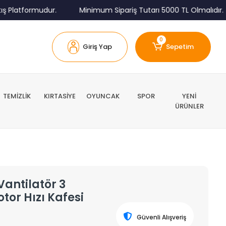
tformudur.
Minimum Sipariş Tutarı 5000 TL Olmalıdır.
0
Giriş Yap
Sepetim
TEMİZLİK
KIRTASİYE
OYUNCAK
SPOR
YENİ
ÜRÜNLER
Vantilatör 3
tor Hızı Kafesi
Güvenli Alışveriş