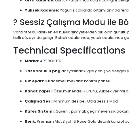
Orta Kademe:
Günlük kullanımda oda sıcaklığını deng
Yüksek Kademe:
Yoğun sıcaklarda ortamı anında fer
? Sessiz Çalışma Modu ile B
Vantilatör kullanırken en büyük şikayetlerden biri olan gürültü
fısıltı düzeyinde çalışır. Bebek odalarında, yatak odalarında ge
Technical Specifications
Marka:
ART ROSTFREI
Tasarım:
16.3.png
dosyasındaki gibi geniş ve dengeli y
Hız Ayarı:
3 Kademeli mekanik kontrol paneli.
Kanat Yapısı:
Özel mühendislik ürünü, yüksek verimli 
Çalışma Sesi:
Minimum desibel, Ultra Sessiz Mod.
Kafes Sistemi:
Güvenli, parmak geçirmeyen sık dokunm
Renk:
Premium Mat Siyah & Rose Gold detaylı kontrol pane