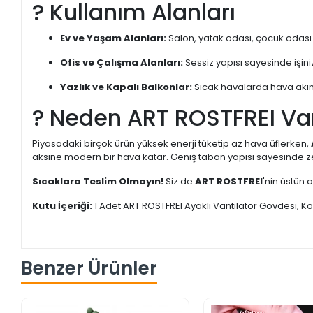
? Kullanım Alanları
Ev ve Yaşam Alanları:
Salon, yatak odası, çocuk odası 
Ofis ve Çalışma Alanları:
Sessiz yapısı sayesinde işin
Yazlık ve Kapalı Balkonlar:
Sıcak havalarda hava akımı
? Neden ART ROSTFREI Van
Piyasadaki birçok ürün yüksek enerji tüketip az hava üflerken,
aksine modern bir hava katar. Geniş taban yapısı sayesinde ze
Sıcaklara Teslim Olmayın!
Siz de
ART ROSTFREI
'nin üstün 
Kutu İçeriği:
1 Adet ART ROSTFREI Ayaklı Vantilatör Gövdesi, K
Benzer Ürünler