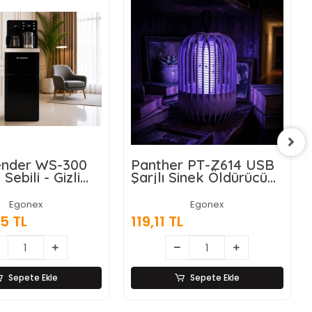
nder WS-300
Panther PT-Z614 USB
 Sebili - Gizli
Şarjlı Sinek Öldürücü
nalı -
Lamba
atik Ekran
Egonex
Egonex
5 TL
119,11 TL
Sepete Ekle
Sepete Ekle