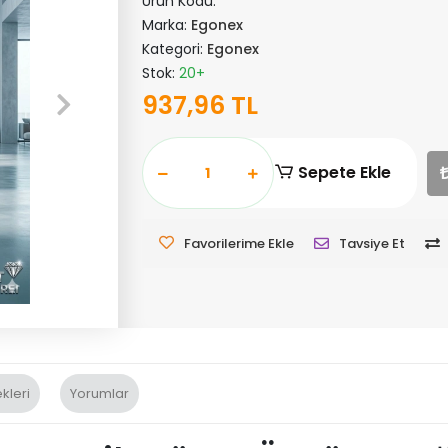
Ürün Kodu:
Marka:
Egonex
Kategori:
Egonex
Stok:
20+
937,96 TL
Sepete Ekle
Favorilerime Ekle
Tavsiye Et
kleri
Yorumlar