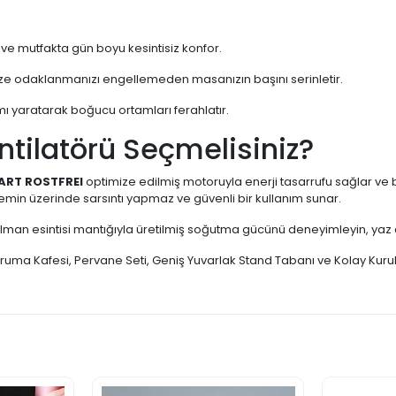
ve mutfakta gün boyu kesintisiz konfor.
ize odaklanmanızı engellemeden masanızın başını serinletir.
 yaratarak boğucu ortamları ferahlatır.
tilatörü Seçmelisiniz?
ART ROSTFREI
optimize edilmiş motoruyla enerji tasarrufu sağlar ve 
min üzerinde sarsıntı yapmaz ve güvenli bir kullanım sunar.
alman esintisi mantığıyla üretilmiş soğutma gücünü deneyimleyin, yaz ayl
oruma Kafesi, Pervane Seti, Geniş Yuvarlak Stand Tabanı ve Kolay Kuru