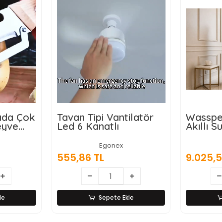
rada Çok
Tavan Tipi Vantilatör
Wasspe
eyve
Led 6 Kanatlı
Akıllı Su
ı,
Damaca
ici ve
Dokunm
Egonex
 Ahşap
555,86 TL
9.025,5
z Çelik
le
Sepete Ekle