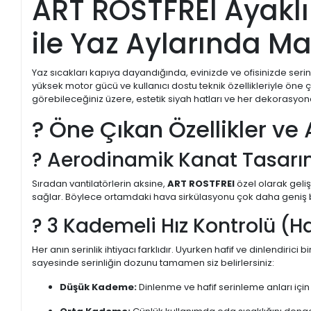
ART ROSTFREI Ayaklı
ile Yaz Aylarında M
Yaz sıcakları kapıya dayandığında, evinizde ve ofisinizde serin
yüksek motor gücü ve kullanıcı dostu teknik özellikleriyle öne 
görebileceğiniz üzere, estetik siyah hatları ve her dekorasy
? Öne Çıkan Özellikler ve 
? Aerodinamik Kanat Tasarı
Sıradan vantilatörlerin aksine,
ART ROSTFREI
özel olarak geliş
sağlar. Böylece ortamdaki hava sirkülasyonu çok daha geniş bir
? 3 Kademeli Hız Kontrolü (H
Her anın serinlik ihtiyacı farklıdır. Uyurken hafif ve dinlendirici
sayesinde serinliğin dozunu tamamen siz belirlersiniz:
Düşük Kademe:
Dinlenme ve hafif serinleme anları için