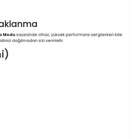
Odaklanma
ma Modu
sayesinde cihaz, yüksek performans sergilerken bile
inizi dağıtmadan sizi serinletir.
i)