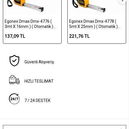
Egonex Dmax Dmx-4776 (
Egonex Dmax Dmx-4778 (
3mt X 16mm ) ( Otomatik )
5mt X 25mm ) ( Otomatik )
Çelik Şerit Metre ( Stoplu
Çelik Şerit Metre ( Stoplu
137,09 TL
221,76 TL
)*12x12
)*12x8
Güvenli Alışveriş
HIZLI TESLİMAT
7 / 24 DESTEK