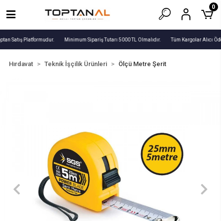
0
ptan Satış Platformudur.
Minimum Sipariş Tutarı 5000 TL Olmalıdır.
Tüm Kargolar Alıcı Öde
Hırdavat
Teknik İşçilik Ürünleri
Ölçü Metre Şerit