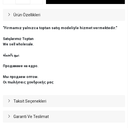
Ürün Özellikleri
"Firmamız yalnızca toptan satış modeliyle hizmet vermektedir."
Satışlarımız Toptan
We sell wholesale.
نبيع بالجملة.
Продаваме на едро.
Мы продаем оптом.
Οι πωλήσεις χονδρικής μας
Taksit Seçenekleri
Garanti Ve Teslimat