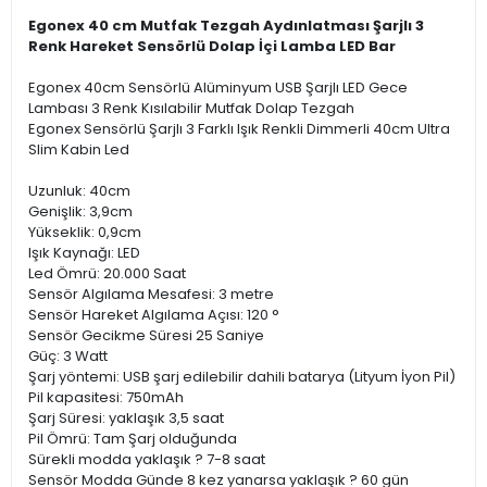
Egonex 40 cm Mutfak Tezgah Aydınlatması Şarjlı 3
Renk Hareket Sensörlü Dolap İçi Lamba LED Bar
Egonex 40cm Sensörlü Alüminyum USB Şarjlı LED Gece
Lambası 3 Renk Kısılabilir Mutfak Dolap Tezgah
Egonex Sensörlü Şarjlı 3 Farklı Işık Renkli Dimmerli 40cm Ultra
Slim Kabin Led
Uzunluk: 40cm
Genişlik: 3,9cm
Yükseklik: 0,9cm
Işık Kaynağı: LED
Led Ömrü: 20.000 Saat
Sensör Algılama Mesafesi: 3 metre
Sensör Hareket Algılama Açısı: 120 °
Sensör Gecikme Süresi 25 Saniye
Güç: 3 Watt
Şarj yöntemi: USB şarj edilebilir dahili batarya (Lityum İyon Pil)
Pil kapasitesi: 750mAh
Şarj Süresi: yaklaşık 3,5 saat
Pil Ömrü: Tam Şarj olduğunda
Sürekli modda yaklaşık ? 7-8 saat
Sensör Modda Günde 8 kez yanarsa yaklaşık ? 60 gün