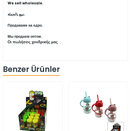
We sell wholesale.
نبيع بالجملة.
Продаваме на едро.
Мы продаем оптом.
Οι πωλήσεις χονδρικής μας
Benzer Ürünler