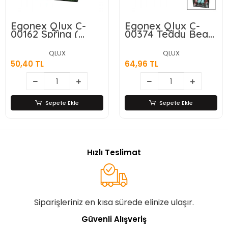
Egonex Qlux C-
Egonex Qlux C-
00162 Spring (
00374 Teddy Bear
Pipetli ) ( Cam =
( Kulplu ) ( Pipetli )
Meyve Desenli )
( Cam ) Bardak (
QLUX
QLUX
Kavanoz Bardak (
Ayıcık Resimli &
50,40 TL
64,96 TL
380cc ) ( Renkli
Figürlü ) (renkli
Plastik Kapak &
Plastik Kapak) (
Pipet )*20=k
370cc )*20=k
Sepete Ekle
Sepete Ekle
Hızlı Teslimat
Siparişleriniz en kısa sürede elinize ulaşır.
Güvenli Alışveriş