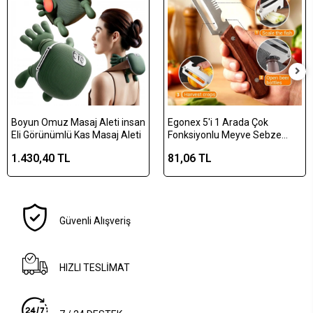
Boyun Omuz Masaj Aleti insan
Egonex 5'i 1 Arada Çok
Eli Görünümlü Kas Masaj Aleti
Fonksiyonlu Meyve Sebze
Soyacağı, Jülyen Dilimleyici ve
1.430,40 TL
81,06 TL
Şişe Açacağı – Ahşap Saplı
Paslanmaz Çelik
Güvenli Alışveriş
HIZLI TESLİMAT