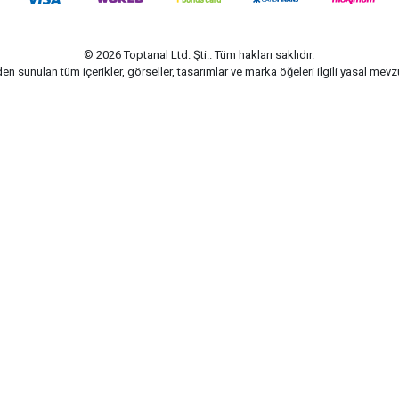
© 2026 Toptanal Ltd. Şti.. Tüm hakları saklıdır.
n sunulan tüm içerikler, görseller, tasarımlar ve marka öğeleri ilgili yasal me
G-Soft | E-ticaret paketleri ile hazırlanmıştır.