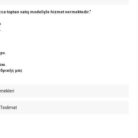
ca toptan satış modeliyle hizmet vermektedir."
n
.
ро.
ом.
νδρικής μας
enekleri
 Teslimat