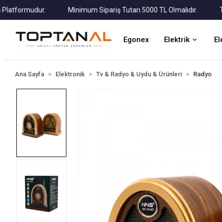
formudur.
Minimum Sipariş Tutarı 5000 TL Olmalıdır.
Tüm Ka
Egonex
Elektrik
El
Ana Sayfa
Elektronik
Tv & Radyo & Uydu & Ürünleri
Radyo