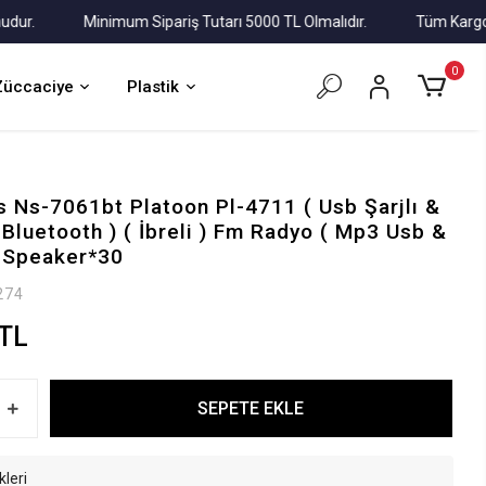
Minimum Sipariş Tutarı 5000 TL Olmalıdır.
Tüm Kargolar Al
0
Züccaciye
Plastik
 Ns-7061bt Platoon Pl-4711 ( Usb Şarjlı &
( Bluetooth ) ( İbreli ) Fm Radyo ( Mp3 Usb &
) Speaker*30
274
 TL
SEPETE EKLE
kleri