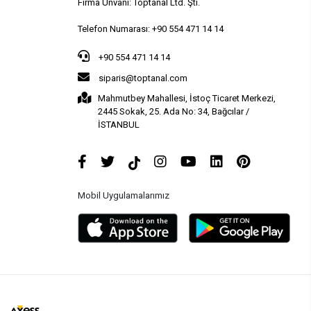
Firma Ünvanı: Toptanal Ltd. Şti.
Telefon Numarası: +90 554 471 14 14
+90 554 471 14 14
siparis@toptanal.com
Mahmutbey Mahallesi, İstoç Ticaret Merkezi,
2445 Sokak, 25. Ada No: 34, Bağcılar /
İSTANBUL
Mobil Uygulamalarımız