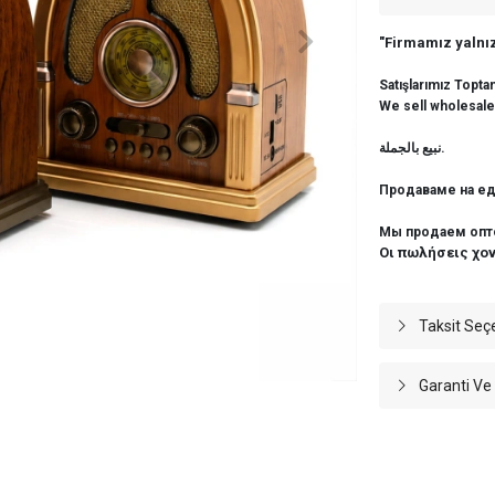
"Firmamız yalnız
Satışlarımız Topta
We sell wholesale
نبيع بالجملة.
Продаваме на ед
Мы продаем опт
Οι πωλήσεις χο
Taksit Seç
Garanti Ve