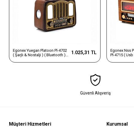
Egonex Yuegan Platoon Pl-4702
Egonex Nss P
1.025,31 TL
( Şarjlı & Nostalji ) ( Bluetooth ) (
Pl-4715 ( Usb 
İbreli ) Fm Radyo ( Mp3 Usb &
İbreli ) Fm R
Tf Player ) Speaker*30
Usb & Tf Play
Güvenli Alışveriş
Müşteri Hizmetleri
Kurumsal