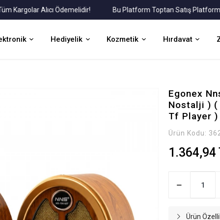
rgolar Alıcı Ödemelidir!
Bu Platform Toptan Satış Platformudur.
ektronik
Hediyelik
Kozmetik
Hırdavat
Egonex Nns
Nostalji ) 
Tf Player 
Ürün Kodu:
36
1.364,94
Ürün Özelli