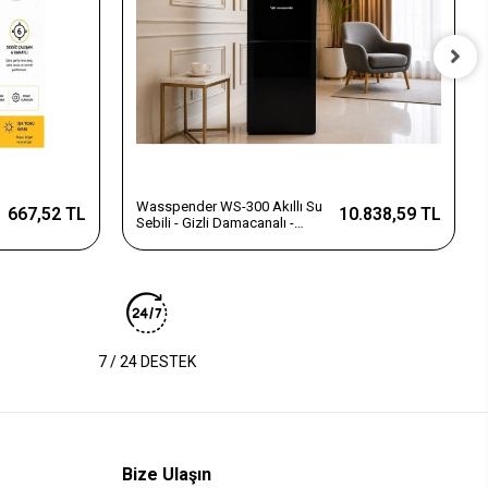
Wasspender WS-300 Akıllı Su
667,52 TL
10.838,59 TL
Sebili - Gizli Damacanalı -
Dokunmatik Ekran
7 / 24 DESTEK
Bize Ulaşın