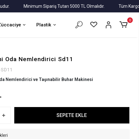
.
Minimum Sipariş Tutarı 5000 TL Olmalıdır.
Tüm Kargolar Al
0
Züccaciye
Plastik
i Oda Nemlendirici Sd11
-SD11
Oda Nemlendirici ve Taşınabilir Buhar Makinesi
L
SEPETE EKLE
kleri