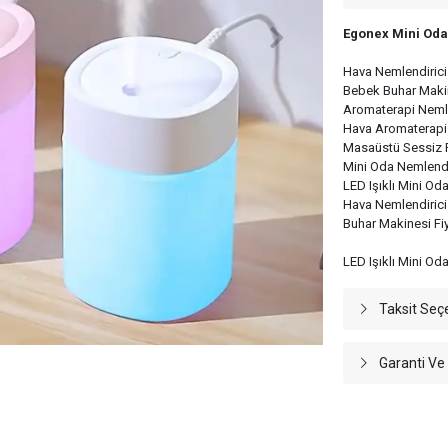
Egonex Mini Oda
Hava Nemlendirici
Bebek Buhar Makine
Aromaterapi Nemlen
Hava Aromaterapis
Masaüstü Sessiz R
Mini Oda Nemlendi
LED Işıklı Mini Od
Hava Nemlendirici
Buhar Makinesi Fiy
LED Işıklı Mini Od
Taksit Seç
Garanti Ve