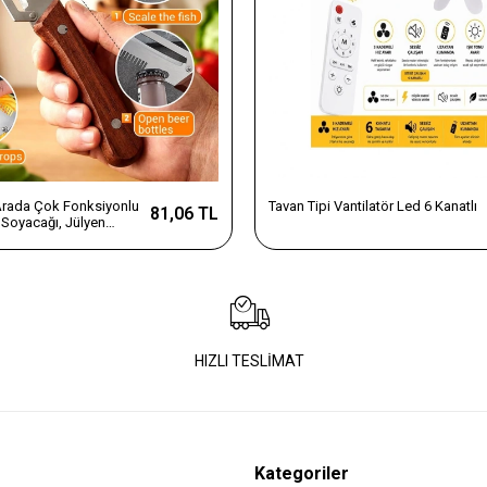
 Arada Çok Fonksiyonlu
Tavan Tipi Vantilatör Led 6 Kanatlı
81,06 TL
Soyacağı, Jülyen
e Şişe Açacağı – Ahşap
az Çelik
HIZLI TESLİMAT
Kategoriler