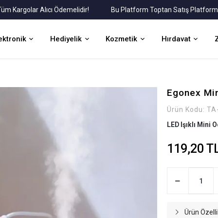
argolar Alıcı Ödemelidir!
Bu Platform Toptan Satış Platformudur
ektronik
Hediyelik
Kozmetik
Hırdavat
Egonex Min
Ürün Kodu:
TA
LED Işıklı Mini 
119,20 T
Ürün Özelli