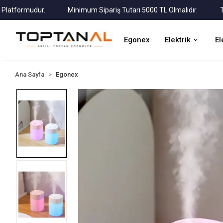
tformudur.
Minimum Sipariş Tutarı 5000 TL Olmalıdır.
Tüm K
Egonex
Elektrik
El
Ana Sayfa
Egonex