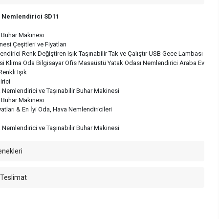
 Nemlendirici SD11
 Buhar Makinesi
si Çeşitleri ve Fiyatları
dirici Renk Değiştiren Işık Taşınabilir Tak ve Çalıştır USB Gece Lambası
i Klima Oda Bilgisayar Ofis Masaüstü Yatak Odası Nemlendirici Araba Ev
enkli Işık
rici
a Nemlendirici ve Taşınabilir Buhar Makinesi
 Buhar Makinesi
atları & En İyi Oda, Hava Nemlendiricileri
a Nemlendirici ve Taşınabilir Buhar Makinesi
enekleri
 Teslimat