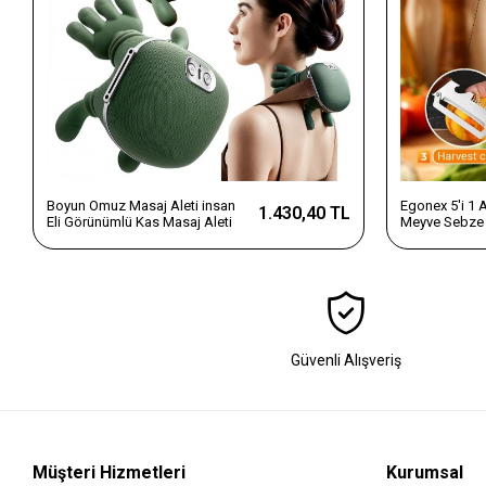
Boyun Omuz Masaj Aleti insan
Egonex 5'i 1
1.430,40 TL
Eli Görünümlü Kas Masaj Aleti
Meyve Sebze 
Dilimleyici v
Saplı Paslanm
Güvenli Alışveriş
Müşteri Hizmetleri
Kurumsal