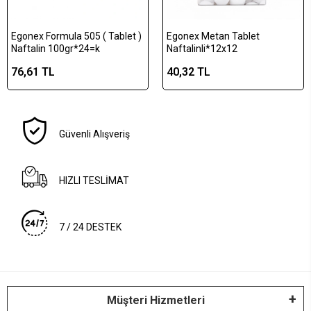
Egonex Formula 505 ( Tablet )
Egonex Metan Tablet
Naftalin 100gr*24=k
Naftalinli*12x12
76,61 TL
40,32 TL
Güvenli Alışveriş
HIZLI TESLİMAT
7 / 24 DESTEK
Müşteri Hizmetleri