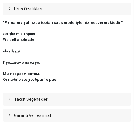
Ürün Özellikleri
"Firmamız yalnızca toptan satış modeliyle hizmet vermektedir."
Satışlarımız Toptan
We sell wholesale.
نبيع بالجملة.
Продаваме на едро.
Мы продаем оптом.
Οι πωλήσεις χονδρικής μας
Taksit Seçenekleri
Garanti Ve Teslimat