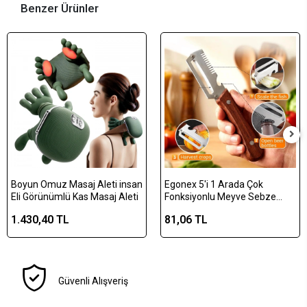
Benzer Ürünler
Boyun Omuz Masaj Aleti insan
Egonex 5'i 1 Arada Çok
Eli Görünümlü Kas Masaj Aleti
Fonksiyonlu Meyve Sebze
Soyacağı, Jülyen Dilimleyici ve
1.430,40 TL
81,06 TL
Şişe Açacağı – Ahşap Saplı
Paslanmaz Çelik
Güvenli Alışveriş