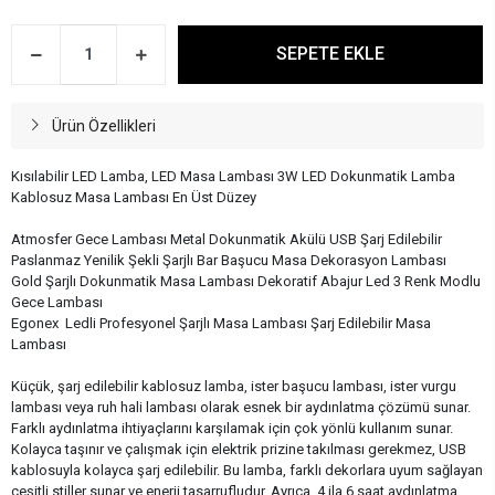
SEPETE EKLE
Ürün Özellikleri
Kısılabilir LED Lamba, LED Masa Lambası 3W LED Dokunmatik Lamba
Kablosuz Masa Lambası En Üst Düzey
Atmosfer Gece Lambası Metal Dokunmatik Akülü USB Şarj Edilebilir
Paslanmaz Yenilik Şekli Şarjlı Bar Başucu Masa Dekorasyon Lambası
Gold Şarjlı Dokunmatik Masa Lambası Dekoratif Abajur Led 3 Renk Modlu
Gece Lambası
Egonex Ledli Profesyonel Şarjlı Masa Lambası Şarj Edilebilir Masa
Lambası
Küçük, şarj edilebilir kablosuz lamba, ister başucu lambası, ister vurgu
lambası veya ruh hali lambası olarak esnek bir aydınlatma çözümü sunar.
Farklı aydınlatma ihtiyaçlarını karşılamak için çok yönlü kullanım sunar.
Kolayca taşınır ve çalışmak için elektrik prizine takılması gerekmez, USB
kablosuyla kolayca şarj edilebilir. Bu lamba, farklı dekorlara uyum sağlayan
çeşitli stiller sunar ve enerji tasarrufludur. Ayrıca, 4 ila 6 saat aydınlatma