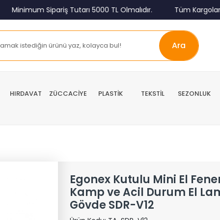
inimum Sipariş Tutarı 5000 TL Olmalıdır.
Tüm Kargolar Alıcı
Ara
HIRDAVAT
ZÜCCACİYE
PLASTİK
TEKSTİL
SEZONLUK
Egonex Kutulu Mini El Fener
Kamp ve Acil Durum El Lam
Gövde SDR-V12