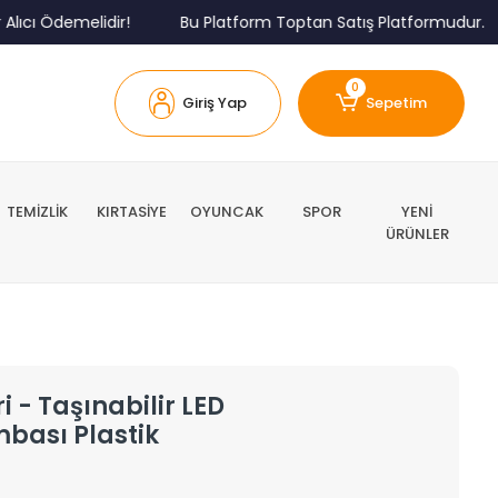
 Ödemelidir!
Bu Platform Toptan Satış Platformudur.
0
Giriş Yap
Sepetim
TEMİZLİK
KIRTASİYE
OYUNCAK
SPOR
YENİ
ÜRÜNLER
i - Taşınabilir LED
bası Plastik