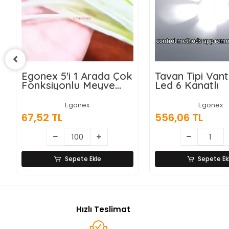
k
Tavan Tipi Vantilatör
Wasspender 
Led 6 Kanatlı
Akıllı Su Sebili 
Damacanalı -
Dokunmatik E
Egonex
Egonex
556,06 TL
9.028,87 TL
Sepete Ekle
Sepete E
Hızlı Teslimat