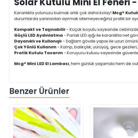
Solar Kutulu Mini El Feneri
Karanlıkta yolunuzu bulmak artık çok daha kolay!
Mcg® Kutulu
durumlarda yanınızdan ayırmak istemeyeceğiniz pratik bir a
Kompakt ve Taşınabilir
- Küçük boyutu sayesinde cebinizde,
Güçlü LED Aydınlatma
- Parlak LED ışığı ile karanlıkta net gö
Dayanıklı ve Kullanışlı
- Sağlam gövde yapısı ile uzun ömürlü
Çok Yönlü Kullanım
- Kamp, balıkçılık, yürüyüş, gece gezileri, 
Pratik Kutulu Tasarım
- Koruyucu kutusu sayesinde güvenle sa
Mcg® Mini LED El Lambası
, hem günlük yaşamda hem de outdoo
Benzer Ürünler