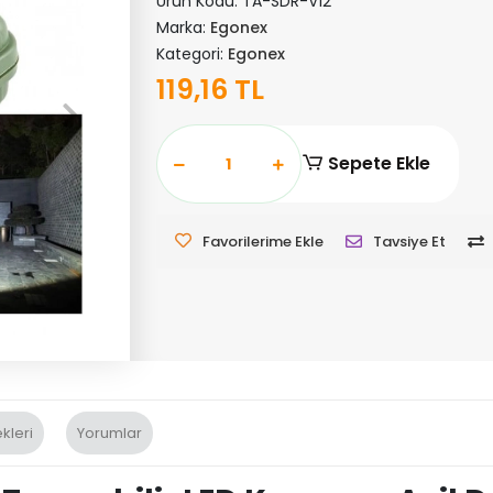
Ürün Kodu:
TA-SDR-V12
Marka:
Egonex
Kategori:
Egonex
119,16 TL
Sepete Ekle
Favorilerime Ekle
Tavsiye Et
kleri
Yorumlar