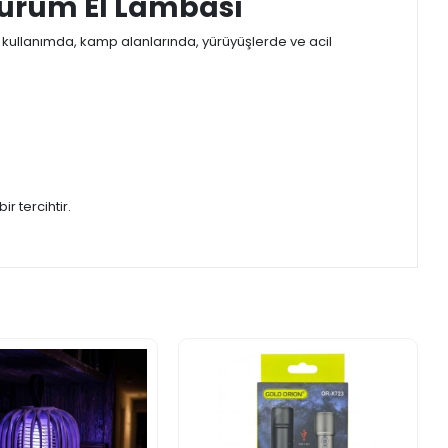
 Durum El Lambası
k kullanımda, kamp alanlarında, yürüyüşlerde ve acil
r tercihtir.