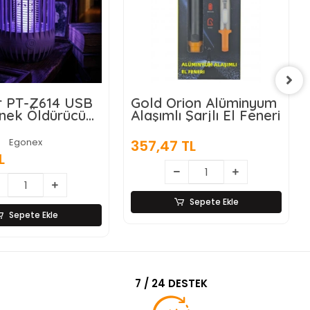
rion Alüminyum
Matematik İşlem
ı Şarjlı El Feneri
Rulosu (Tek İşlem
Seçenekli)
Egonex
 TL
39,72 TL
Sepete Ekle
Sepete Ekle
7 / 24 DESTEK