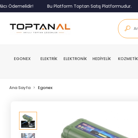
Ödemelidir!
Bu Platform Toptan Satış Platformudur.
M
EGONEX
ELEKTRİK
ELEKTRONİK
HEDİYELİK
KOZMETİK
Ana Sayfa
Egonex