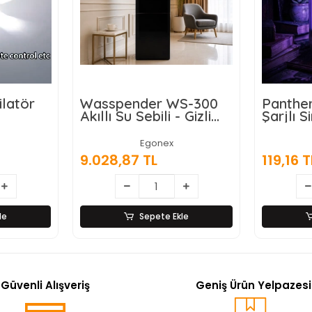
WS-300
Panther PT-Z614 USB
Gold O
- Gizli
Şarjlı Sinek Öldürücü
Alaşıml
Lamba
kran
Egonex
357,47
119,16 TL
kle
Sepete Ekle
Güvenli Alışveriş
Geniş Ürün Yelpazesi