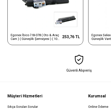
Egonex İbico İ18-078 ( Oto & Araç
Egonex Selex-
253,76 TL
Cam ) ( Güneşlik Şemsiyesi ) ( 10
Güneşlik Vant
Telli ) ( 78x39x130cm )*50
Brkt-039744 )
Güvenli Alışveriş
Müşteri Hizmetleri
Kurumsal
Sıkça Sorulan Sorular
Online Ödeme