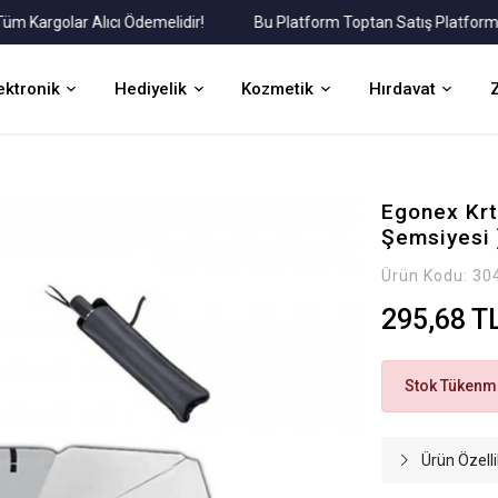
rgolar Alıcı Ödemelidir!
Bu Platform Toptan Satış Platformudur.
ektronik
Hediyelik
Kozmetik
Hırdavat
Egonex Krt
Şemsiyesi )
Ürün Kodu:
30
295,68 T
Stok Tükenmi
Ürün Özelli