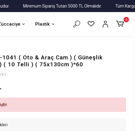
Minimum Sipariş Tutarı 5000 TL Olmalıdır.
Tüm Kargolar Al
0
Züccaciye
Plastik
-1041 ( Oto & Araç Cam ) ( Güneşlik
 ( 10 Telli ) ( 75x130cm )*60
491
L
ştir.
kleri