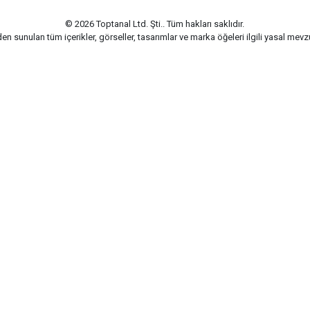
© 2026 Toptanal Ltd. Şti.. Tüm hakları saklıdır.
n sunulan tüm içerikler, görseller, tasarımlar ve marka öğeleri ilgili yasal me
G-Soft | E-ticaret paketleri ile hazırlanmıştır.