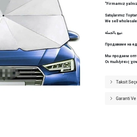
"Firmamız yalnız
Satışlarımız Topta
We sell wholesale
نبيع بالجملة.
Продаваме на ед
Мы продаем опт
Οι πωλήσεις χο
Taksit Seç
Garanti Ve