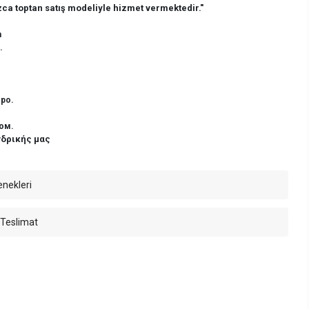
ca toptan satış modeliyle hizmet vermektedir."
n
.
ро.
ом.
νδρικής μας
enekleri
 Teslimat