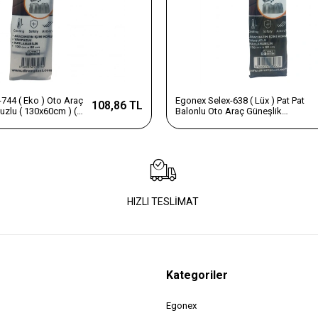
744 ( Eko ) Oto Araç
Egonex Selex-638 ( Lüx ) Pat Pat
108,86 TL
uzlu ( 130x60cm ) (
Balonlu Oto Araç Güneşlik
*50
Vantuzlu ( 130x60cm ) (brkt-
039638)*50
HIZLI TESLİMAT
Kategoriler
Egonex